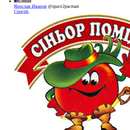
Ярослав Иванов
@space2pacman
Сергей
,