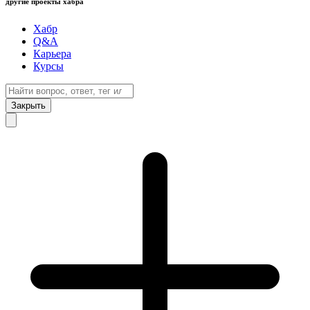
другие проекты хабра
Хабр
Q&A
Карьера
Курсы
Закрыть