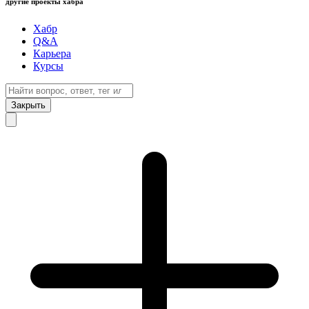
другие проекты хабра
Хабр
Q&A
Карьера
Курсы
Закрыть