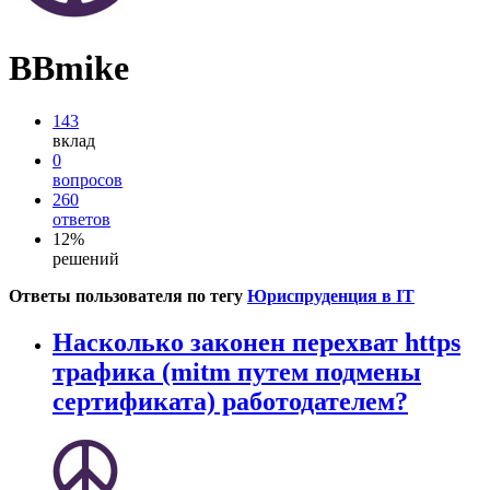
BBmike
143
вклад
0
вопросов
260
ответов
12%
решений
Ответы пользователя по тегу
Юриспруденция в IT
Насколько законен перехват https
трафика (mitm путем подмены
сертификата) работодателем?