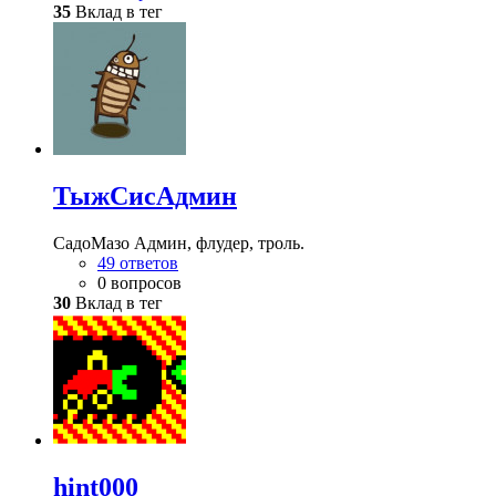
35
Вклад в тег
ТыжСисАдмин
СадоМазо Админ, флудер, троль.
49 ответов
0 вопросов
30
Вклад в тег
hint000