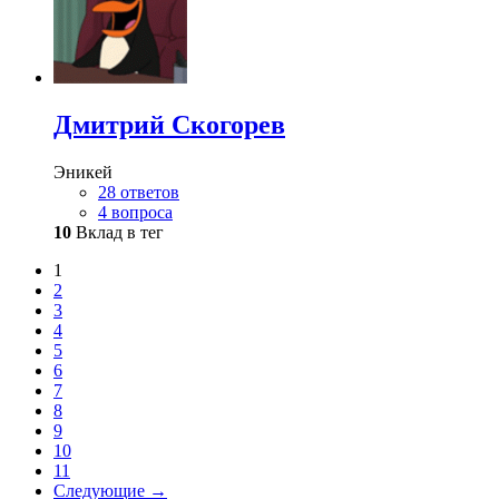
Дмитрий Скогорев
Эникей
28 ответов
4 вопроса
10
Вклад в тег
1
2
3
4
5
6
7
8
9
10
11
Следующие →