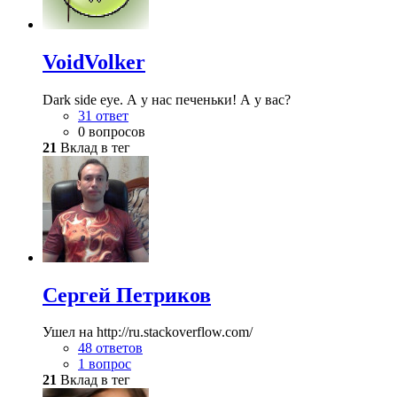
VoidVolker
Dark side eye. А у нас печеньки! А у вас?
31 ответ
0 вопросов
21
Вклад в тег
Сергей Петриков
Ушел на http://ru.stackoverflow.com/
48 ответов
1 вопрос
21
Вклад в тег