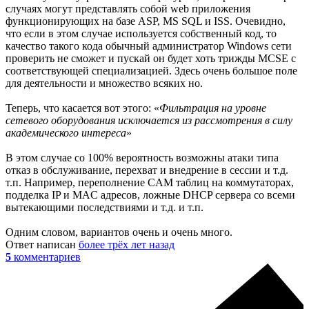
случаях могут представлять собой web приложения
функционирующих на базе ASP, MS SQL и ISS. Очевидно,
что если в этом случае используется собственный код, то
качество такого кода обычный администратор Windows сети
проверить не сможет и пускай он будет хоть трижды MCSE с
соответствующей специализацией. Здесь очень большое поле
для деятельности и множество всяких но.
Теперь, что касается вот этого: «
Фильтрация на уровне
сетевого оборудования исключается из рассмотрения в силу
академического интереса
»
В этом случае со 100% вероятность возможны атаки типа
отказ в обслуживание, перехват и внедрение в сессии и т.д.
т.п. Например, переполнение CAM таблиц на коммутаторах,
подделка IP и MAC адресов, ложные DHCP сервера со всеми
вытекающими последствиями и т.д. и т.п.
Одним словом, вариантов очень и очень много.
Ответ написан
более трёх лет назад
5
комментариев