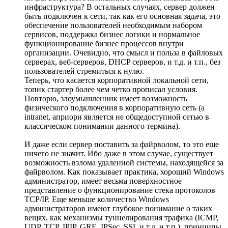
инфраструктура? В остальных случаях, сервер должен
быть подключен к сети, так как его основная задача, это
обеспечение пользователей необходимым набором
сервисов, поддержка бизнес логики и нормальное
функционирование бизнес процессов внутри
организации. Очевидно, что смысл и польза в файловых
серверах, веб-серверов, DHCP серверов, и т.д. и т.п., без
пользователей стремиться к нулю.
Теперь, что касается корпоративной локальной сети,
топик стартер более чем четко прописал условия.
Повторю, злоумышленник имеет возможность
физического подключения в корпоративную сеть (а
intranet, априори является не общедоступной сетью в
классическом понимании данного термина).
И даже если сервер поставить за файрволом, то это еще
ничего не значит. Ибо даже в этом случае, существует
возможность взлома удаленной системы, находящейся за
файрволом. Как показывает практика, хороший Windows
администратор, имеет весьма поверхностное
представление о функционирование стека протоколов
TCP/IP. Еще меньше количество Windows
администраторов имеют глубокое понимание о таких
вещях, как механизмы туннелирования трафика (ICMP,
UDP, TCP, IPIP, GRE, IPSec, SSL и т.д. и т.п.), принципы