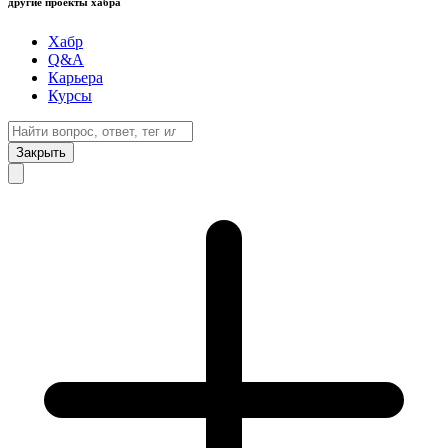
другие проекты хабра
Хабр
Q&A
Карьера
Курсы
Закрыть