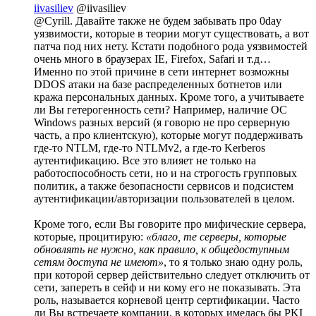
iivasiliev
@iivasiliev
@Cyrill. Давайте также не будем забывать про 0day
уязвимости, которые в теории могут существовать, а вот
патча под них нету. Кстати подобного рода уязвимостей
очень много в браузерах IE, Firefox, Safari и т.д…
Именно по этой причине в сети интернет возможны
DDOS атаки на базе распределенных ботнетов или
кража персональных данных. Кроме того, а учитываете
ли Вы гетерогенность сети? Например, наличие ОС
Windows разных версий (я говорю не про серверную
часть, а про клиентскую), которые могут поддерживать
где-то NTLM, где-то NTLMv2, а где-то Kerberos
аутентификацию. Все это влияет не только на
работоспособность сети, но и на строгость групповых
политик, а также безопасности сервисов и подсистем
аутентификации/авторизации пользователей в целом.
Кроме того, если Вы говорите про мифические сервера,
которые, процитирую:
«благо, те серверы, которые
обновлять не нужно, как правило, к общедоступным
сетям доступа не имеют»
, то я только знаю одну роль,
при которой сервер действительно следует отключить от
сети, запереть в сейф и ни кому его не показывать. Эта
роль, называется корневой центр сертификации. Часто
ли Вы встречаете компании, в которых имелась бы PKI