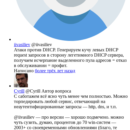
iivasiliev
@iivasiliev
Атаки против DHCP. Генерируем кучу левых DHCP
request запросов в сторону легетимного DHCP сервера,
получаем исчерпание выделенного пула адресов = отказ
в обслуживании = профит.
Написано
более трёх лет назад
Cyrill
@Cyrill
Автор вопроса
С саботажем всё ясно чуть менее чем полностью. Можно
торпедировать любой сервис, отвечающий на
неаутентифицированные запросы — http, dns, и т.п.
@iivasiliev — про версии — хорошо подмечено. можно
чуть сузить, думаю, процентов до 70 win-систем —
2003+ со своевременными обновлениями (благо, те