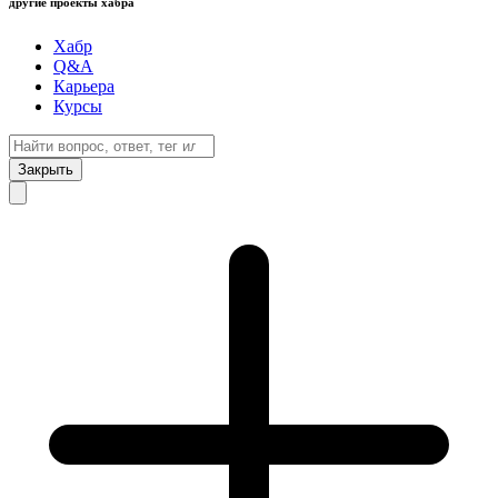
другие проекты хабра
Хабр
Q&A
Карьера
Курсы
Закрыть