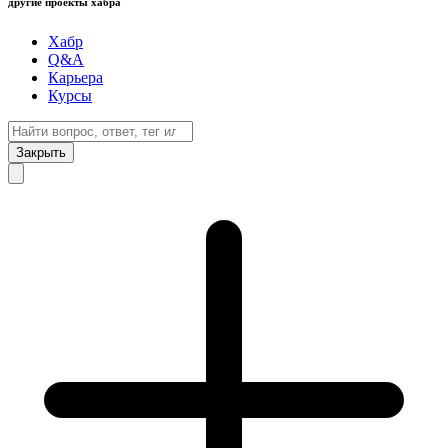
другие проекты хабра
Хабр
Q&A
Карьера
Курсы
Закрыть