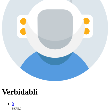
Verbidabli
0
вклад