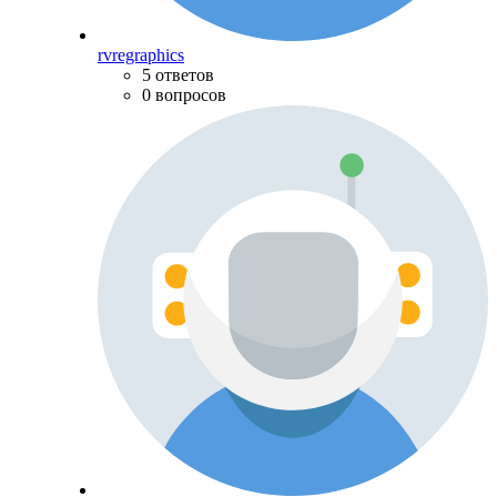
rvregraphics
5 ответов
0 вопросов