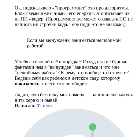
Ок. подсказываю - "программист" это про алгоритмы.
Блок-схемы иже с ними - его епархия. А описывает их
на ЯП - кодер. (Программист же может создавать ПО не
написав ни строчки кода. Тебе поди это не знакомо.)
Если вы вынуждены заниматься нелюбимой
работой
У тебя с головой всё в порядке? Откуда такие бурные
фантазии чем я "вынужден" заниматься и что мне
"нелюбимая работа"? К чему эти вообще эти стрелки?
Ведёшь себя как ребёнок в детском саду, которому
показалось
что его хотели обидеть....
Ладно, чую бестолку моя помощь.... напиши ещё какую-
нить херню и бывай.
Написано
02 июн.