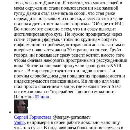
того, чего нет. Даже ии. Я заметил, что много людей в
моём окружении стали пользоваться ии как заменой
гуглу. Даже я стал замечать за собой, что стал реже
переходить по ссылкам из поиска, а вместо этого чаще
стал находить ответ на свои запросы в "Обзоре от ИИ".
Во многом это связано с тем, что ии сразу выводит
дистиллированную суть. Не нужно продираться через
сотни страниц форума, чтобы по крупицам собрать
информацию о проблеме, которая описана только там и
впервые появляется аж на 20 странце в поиске. Грубо
говоря, ии показывает сразу рецепт котлет, вместо того,
чтобы сначала накормить пространными рассуждениями
вида "Котлеты впервые придумали французы в XVIII
веке... В мире существуют сотни видов котлет..." и
прочим словоблудием для повышения продаваемости и
индексируемости поисковиками. Ии лично для меня
стал просто спасением в мире, где каждый текст SEO-
оптимизирован и "отрерайчен" до невозможности.
Написано
02 июн.
Сергей Горностаев
@sergey-gornostaev
Vamp
, например я в своей работе довольно мало ищу
что-то в гугле. В подавляющем большинстве случаев в