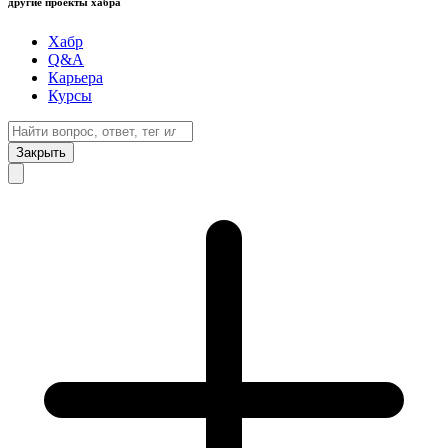
другие проекты хабра
Хабр
Q&A
Карьера
Курсы
Закрыть