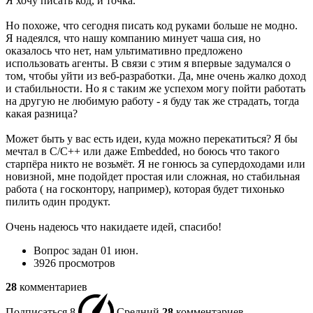
Я хочу писать код, и точка.
Но похоже, что сегодня писать код руками больше не модно.
Я надеялся, что нашу компанию минует чаша сия, но
оказалось что нет, нам ультимативно предложено
использовать агенты. В связи с этим я впервые задумался о
том, чтобы уйти из веб-разработки. Да, мне очень жалко доход
и стабильности. Но я с таким же успехом могу пойти работать
на другую не любимую работу - я буду так же страдать, тогда
какая разница?
Может быть у вас есть идеи, куда можно перекатиться? Я бы
мечтал в C/C++ или даже Embedded, но боюсь что такого
старпёра никто не возьмёт. Я не гонюсь за супердоходами или
новизной, мне подойдет простая или сложная, но стабильная
работа ( на госконтору, например), которая будет тихонько
пилить один продукт.
Очень надеюсь что накидаете идей, спасибо!
Вопрос задан
01 июн.
3926 просмотров
28
комментариев
Подписаться
8
Средний
28
комментариев