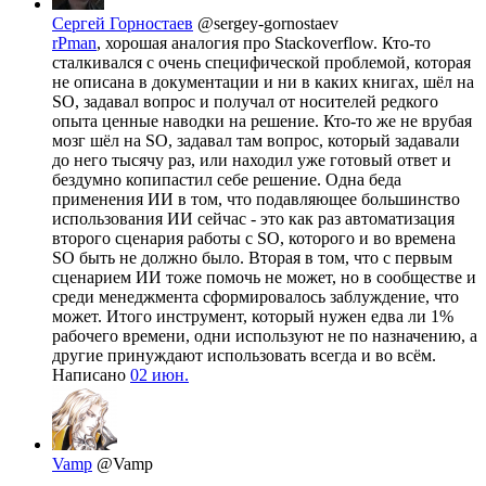
Сергей Горностаев
@sergey-gornostaev
rPman
, хорошая аналогия про Stackoverflow. Кто-то
сталкивался с очень специфической проблемой, которая
не описана в документации и ни в каких книгах, шёл на
SO, задавал вопрос и получал от носителей редкого
опыта ценные наводки на решение. Кто-то же не врубая
мозг шёл на SO, задавал там вопрос, который задавали
до него тысячу раз, или находил уже готовый ответ и
бездумно копипастил себе решение. Одна беда
применения ИИ в том, что подавляющее большинство
использования ИИ сейчас - это как раз автоматизация
второго сценария работы с SO, которого и во времена
SO быть не должно было. Вторая в том, что с первым
сценарием ИИ тоже помочь не может, но в сообществе и
среди менеджмента сформировалось заблуждение, что
может. Итого инструмент, который нужен едва ли 1%
рабочего времени, одни используют не по назначению, а
другие принуждают использовать всегда и во всём.
Написано
02 июн.
Vamp
@Vamp