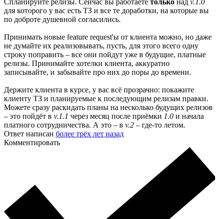
Спланируйте релизы. Сейчас вы работаете
только
над
v.1.0
для которого у вас есть ТЗ и все те доработки, на которые вы
по доброте душевной согласились.
Принимать новые feature request'ы от клиента можно, но даже
не думайте их реализовывать, пусть, для этого всего одну
строку поправить – все они пойдут уже в будущие, платные
релизы. Принимайте хотелки клиента, аккуратно
записывайте, и забывайте про них до поры до времени.
Держите клиента в курсе, у вас всё прозрачно: покажите
клиенту ТЗ и планируемые к последующим релизам правки.
Можете сразу раскидать планы на несколько будущих релизов
– это пойдёт в
v.1.1
через месяц после приёмки
1.0
и начала
платного сотрудничества. А это – в
v.2
– где-то летом.
Ответ написан
более трёх лет назад
Комментировать