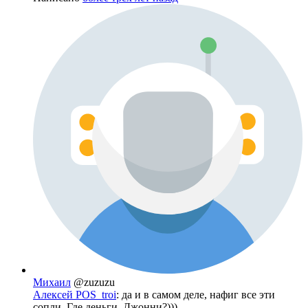
Михаил
@zuzuzu
Алексей POS_troi
: да и в самом деле, нафиг все эти
сопли. Где деньги, Джонни?)))