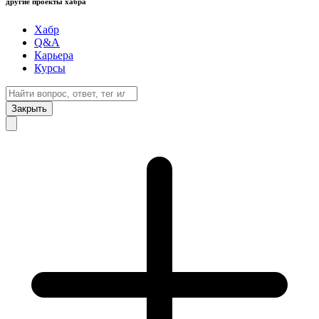
другие проекты хабра
Хабр
Q&A
Карьера
Курсы
Закрыть