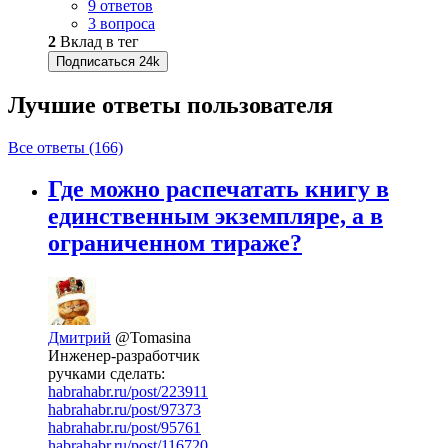
9 ответов
3 вопроса
2
Вклад в тег
Подписаться
24k
Лучшие ответы
пользователя
Все ответы (166)
Где можно распечатать книгу в
единственным экземпляре, а в
ограниченном тираже?
Дмитрий
@Tomasina
Инженер-разработчик
ручками сделать:
habrahabr.ru/post/223911
habrahabr.ru/post/97373
habrahabr.ru/post/95761
habrahabr.ru/post/116720