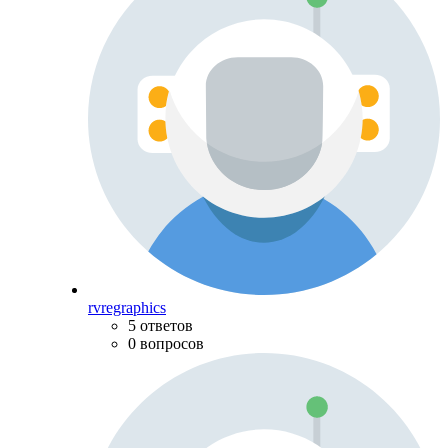
rvregraphics
5 ответов
0 вопросов