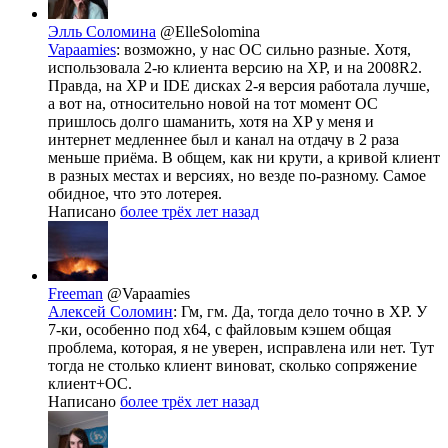
Элль Соломина
@ElleSolomina
Vapaamies
: возможно, у нас ОС сильно разные. Хотя,
использовала 2-ю клиента версию на XP, и на 2008R2.
Правда, на XP и IDE дисках 2-я версия работала лучше,
а вот на, относительно новой на тот момент ОС
пришлось долго шаманить, хотя на XP у меня и
интернет медленнее был и канал на отдачу в 2 раза
меньше приёма. В общем, как ни крути, а кривой клиент
в разных местах и версиях, но везде по-разному. Самое
обидное, что это лотерея.
Написано
более трёх лет назад
Freeman
@Vapaamies
Алексей Соломин
: Гм, гм. Да, тогда дело точно в XP. У
7-ки, особенно под x64, с файловым кэшем общая
проблема, которая, я не уверен, исправлена или нет. Тут
тогда не столько клиент виноват, сколько сопряжение
клиент+ОС.
Написано
более трёх лет назад