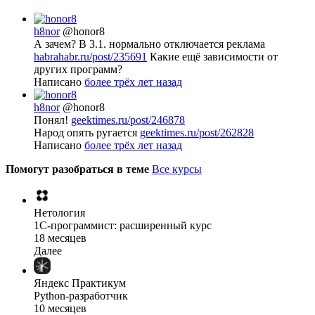
h8nor
@honor8
А зачем? В 3.1. нормально отключается реклама
habrahabr.ru/post/235691
Какие ещё зависимости от
других программ?
Написано
более трёх лет назад
h8nor
@honor8
Понял!
geektimes.ru/post/246878
Народ опять ругается
geektimes.ru/post/262828
Написано
более трёх лет назад
Помогут разобраться в теме
Все курсы
Нетология
1C-программист: расширенный курс
18 месяцев
Далее
Яндекс Практикум
Python-разработчик
10 месяцев