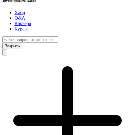
другие проекты хабра
Хабр
Q&A
Карьера
Курсы
Закрыть