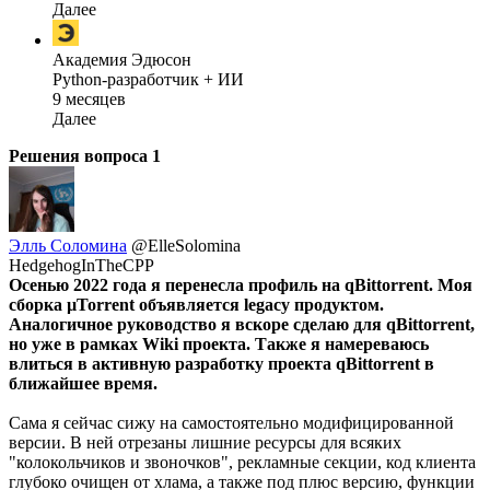
Далее
Академия Эдюсон
Python-разработчик + ИИ
9 месяцев
Далее
Решения вопроса
1
Элль Соломина
@ElleSolomina
HedgehogInTheCPP
Осенью 2022 года я перенесла профиль на qBittorrent. Моя
сборка µTorrent объявляется legacy продуктом.
Аналогичное руководство я вскоре сделаю для qBittorrent,
но уже в рамках Wiki проекта. Также я намереваюсь
влиться в активную разработку проекта qBittorrent в
ближайшее время.
Сама я сейчас сижу на самостоятельно модифицированной
версии. В ней отрезаны лишние ресурсы для всяких
"колокольчиков и звоночков", рекламные секции, код клиента
глубоко очищен от хлама, а также под плюс версию, функции