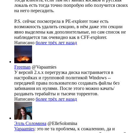
локаль есть тогда точно попробую ибо получится своих
на него пересадить.
P.S. сейчас посмотрела в PE-explorer тоже есть
возможность удалить секцию, в нём даже эти секции
явно выделены как дополнительные, но сам список не
наблюдается так очевидно как в CFF-explorer.
Написано
более трёх лет назад
Freeman
@Vapaamies
У версий 2.x.x перегрузка диска настраивается в
настройках и групповой политикой Windows --
передачей права пользователю создавать файлы без
забивания их нулями. После этого можно качать/
раздавать терабайты и тысячи торрентов.
Написано
более трёх лет назад
Элль Соломина
@ElleSolomina
Vapaamies
: это не та проблема, к сожалению, да и