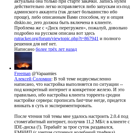
актуальна она только при старте закачки. Запись нулей
действительно легко исправляется либо запускам из-под
админского аккаунта (так делает большинство ибо
проще), либо описанным Вами способом, ну и опция
diskio.no_zero должна быть включена в клиенте.
Проблема же с «Диск перегружен», пожалуй, довольно
подробно на русском описана вот здесь
rutracker.org/forum/viewtopic.php?t=867941
и полного
решения для неё нет.
Написано
более трёх лет назад
Freeman
@Vapaamies
Алексей Соломин
: В той теме недвусмысленно
написано, что настройка выполняется по ситуации --
под конкретный интернет и конкретное железо. И это
правильно, ибо настройка клиента торрента сродни
настройке сервера: прописать fast=true негде, придется
вникать в суть и экспериментировать.
После чтения той темы мне удалось настроить 2.0.4 под
стомегабитный интернет, получив 11,2 МБ/с в клиенте с
IDE-диска (!). Терабайт за трое суток раздавался,
ЕМНИП (с учетом суточных колебаний трафика).