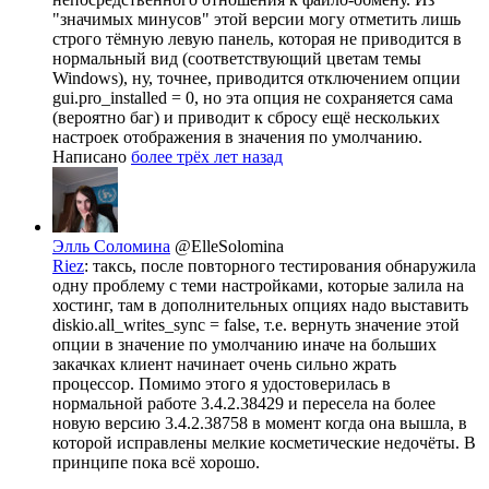
"значимых минусов" этой версии могу отметить лишь
строго тёмную левую панель, которая не приводится в
нормальный вид (соответствующий цветам темы
Windows), ну, точнее, приводится отключением опции
gui.pro_installed = 0, но эта опция не сохраняется сама
(вероятно баг) и приводит к сбросу ещё нескольких
настроек отображения в значения по умолчанию.
Написано
более трёх лет назад
Элль Соломина
@ElleSolomina
Riez
: таксь, после повторного тестирования обнаружила
одну проблему с теми настройками, которые залила на
хостинг, там в дополнительных опциях надо выставить
diskio.all_writes_sync = false, т.е. вернуть значение этой
опции в значение по умолчанию иначе на больших
закачках клиент начинает очень сильно жрать
процессор. Помимо этого я удостоверилась в
нормальной работе 3.4.2.38429 и пересела на более
новую версию 3.4.2.38758 в момент когда она вышла, в
которой исправлены мелкие косметические недочёты. В
принципе пока всё хорошо.