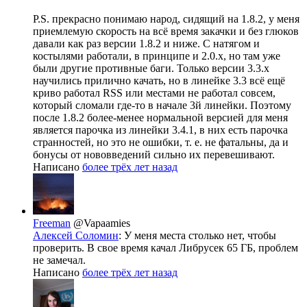
P.S. прекрасно понимаю народ, сидящий на 1.8.2, у меня
приемлемую скорость на всё время закачки и без глюков
давали как раз версии 1.8.2 и ниже. С натягом и
костылями работали, в принципе и 2.0.x, но там уже
были другие противные баги. Только версии 3.3.x
научились прилично качать, но в линейке 3.3 всё ещё
криво работал RSS или местами не работал совсем,
который сломали где-то в начале 3й линейки. Поэтому
после 1.8.2 более-менее нормальной версией для меня
является парочка из линейки 3.4.1, в них есть парочка
странностей, но это не ошибки, т. е. не фатальны, да и
бонусы от нововведений сильно их перевешивают.
Написано
более трёх лет назад
Freeman
@Vapaamies
Алексей Соломин
: У меня места столько нет, чтобы
проверить. В свое время качал Либрусек 65 ГБ, проблем
не замечал.
Написано
более трёх лет назад