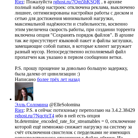
Riez
: Пожалуйста
rghost.ru/7Qm5hKSQR
, в архиве
полный набор настроек: отключена реклама, выключено
лишнее, оптимизированы настройки работы с диском и
сетью для достижения минимальной нагрузки,
максимальной надёжности и стабильности, косвенно
этим увеличена скорость работы, при создании торрента
включена опция "Сохранять порядок файлов". В архиве
так же присутствует языковой пакет и файлы заглушки,
замещающие собой папки, в которые клиент загружает
разный мусор. Непосредственно исполняемый файл
пропатчен как указано в первом сообщении ветки.
P.S. прошу прощение за довольно большую задержку,
была далеко от цивилизации :)
Написано
более трёх лет назад
Элль Соломина
@ElleSolomina
Riez
: P.S. я сейчас потихоньку переползаю на 3.4.2.38429
rghost.ru/7NqctjzT4
ибо в ней есть опция
bt.determine_encoded_rate_for_streamables = 0, отключение
которой ещё немножко снижает нагрузку на систему за
счёт отключения свистелок с перделками не имеющих
непосредственного отношения к файло-обмену. Из