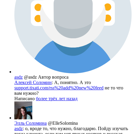
asdz
@asdz
Автор вопроса
Алексей Соломин
: А, понятно. А это
support.tixati.com/rss%20add%20new%20feed
не то что
вам нужно?
Написано
более трёх лет назад
Элль Соломина
@ElleSolomina
asdz
: о, вроде то, что нужно, благодарю. Пойду изучать
тогда клиента, если там нет явных косяков и русская