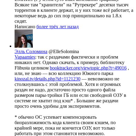
Всякие там "хранители" на "Рутрекере" десятки тысяч
торрентов в клиенте держат, и у них тоже всё работает, а
некоторые ведь до сих пор принципиально на 1.8.x
сидят.
Написано
более трёх лет назад
Элль Соломина
@ElleSolomina
Vapaamies
: так с раздачами фактически и проблем
никаких нет. Однако скачать, к примеру, библиотеку
Flibusta целиком
booktracker.org/viewtopic.php?t=49016
,
или, не знаю — всю коллекцию Южного парка
kinozal.tv/details.php?id=1121230
— невозможно не
столкнувшись с этой проблемой. Хотя и огромных
раздач не надо, достаточно просто одного файла
размером пары-тройки ГБ или если свободной ОЗУ в
системе не хватит под кэш* . Большие же раздачи
просто очень удобны для экспериментов.
* обычно ОС успевает компенсировать
биоразложимость кода клиента своим кэшем, по
крайней мере, пока не кончится ОЗУ, вот только
работать при этом становится невозможно.