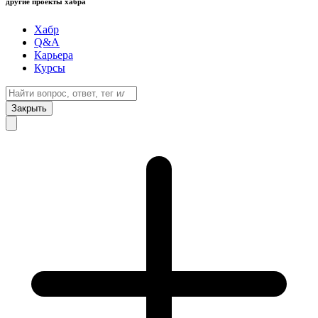
другие проекты хабра
Хабр
Q&A
Карьера
Курсы
Закрыть