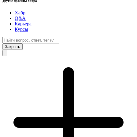
другие проекты хабра
Хабр
Q&A
Карьера
Курсы
Закрыть