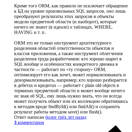
Кроме того ORM, как правило не исключает обращение
к БД на уровне произвольных SQL запросов, оно лишь
преобразуют результаты этих запросов в объекты
модели предметной области (и наоборот), которые
ничего не знают (в идеале) о таблицах, WHERE,
HAVING и т. п.
ORM это не только инструмент архитектурного
разделения областей ответственности объектов и
классов приложения, а также инструмент облегчения
разделения труда разработчиков: кто хорошо шарит в
SQL вообще и особенностях конкретного движка в
частности — работает по «ту сторону» ORM,
оптимизирует его как хочет, может нормализовывать и
денормализовывать, например; кто хорошо разбирается
в дебетах и кредитах — работает с plain old objects в
терминах предметной области и может вообще ничего
не зная об SQL, ему лишь нужно знать, что он всегда
может получить объект или их коллекцию обратившись
к методам вроде findById() или findAll() и сохранить
результат работы методом save() или flush().
Ответ написан
более трёх лет назад
3
комментария