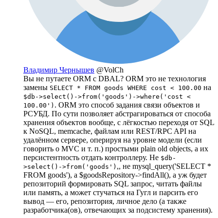
Владимир Чернышев
@VolCh
Вы не путаете ORM с DBAL? ORM это не технология
замены
на
SELECT * FROM goods WHERE cost < 100.00
$db->select()->from('goods')->where('cost <
. ORM это способ задания связи объектов и
100.00')
РСУБД. По сути позволяет абстрагироваться от способа
хранения объектов вообще, с лёгкостью переходя от SQL
к NoSQL, memcache, файлам или REST/RPC API на
удалённом сервере, оперируя на уровне модели (если
говорить о MVC и т. п.) простыми plain old objects, а их
персистентность отдать контроллеру. Не
$db-
,, не mysql_query('SELECT *
>select()->from('goods')
FROM goods'), а $goodsRepository->findAll(), а уж будет
репозиторий формировать SQL запрос, читать файлы
или память, а может стучаться на Гугл и парсить его
вывод — его, репозитория, личное дело (а также
разработчика(ов), отвечающих за подсистему хранения).