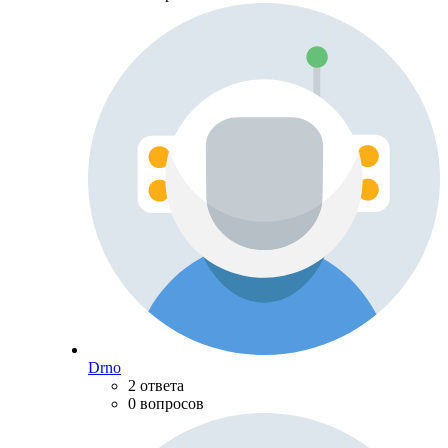
Drno
2 ответа
0 вопросов