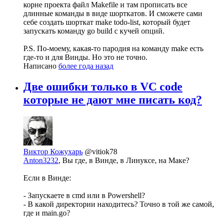
корне проекта файл Makefile и там прописать все
длинные команды в виде шорткатов. И сможете сами
себе создать шорткат make todo-list, который будет
запускать команду go build с кучей опций.
P.S. По-моему, какая-то пародия на команду make есть
где-то и для Винды. Но это не точно.
Написано
более года назад
Две ошибки только в VC code
которые не дают мне писать код?
Виктор Кожухарь
@vitiok78
Anton3232
, Вы где, в Винде, в Линуксе, на Маке?
Если в Винде:
- Запускаете в cmd или в Powershell?
- В какой директории находитесь? Точно в той же самой,
где и main.go?