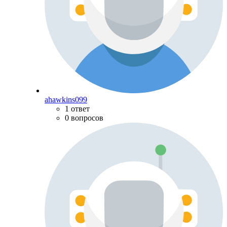
ahawkins099
1 ответ
0 вопросов