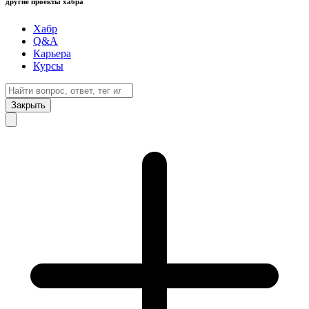
другие проекты хабра
Хабр
Q&A
Карьера
Курсы
Закрыть