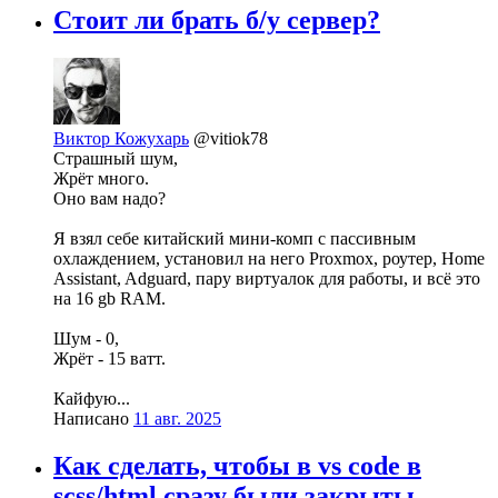
Стоит ли брать б/у сервер?
Виктор Кожухарь
@vitiok78
Страшный шум,
Жрёт много.
Оно вам надо?
Я взял себе китайский мини-комп с пассивным
охлаждением, установил на него Proxmox, роутер, Home
Assistant, Adguard, пару виртуалок для работы, и всё это
на 16 gb RAM.
Шум - 0,
Жрёт - 15 ватт.
Кайфую...
Написано
11 авг. 2025
Как сделать, чтобы в vs code в
scss/html сразу были закрыты