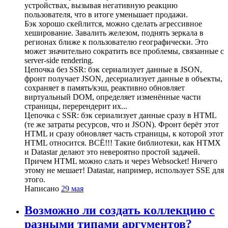
устройствах, вызывая негативную реакцию
пользователя, что в итоге уменьшает продажи.
Бэк хорошо скейлится, можно сделать агрессивное
хеширование. Завалить железом, поднять зеркала в
регионах ближе к пользователю географически. Это
может значительно сократить все проблемы, связанные с
server-side rendering.
Цепочка без SSR: бэк сериализует данные в JSON,
фронт получает JSON, десериализует данные в объекты,
сохраняет в память/кэш, реактивно обновляет
виртуальный DOM, определяет изменённые части
страницы, перерендерит их...
Цепочка с SSR: бэк сериализует данные сразу в HTML
(те же затраты ресурсов, что и JSON). Фронт берёт этот
HTML и сразу обновляет часть страницы, к которой этот
HTML относится. ВСЁ!!! Такие библиотеки, как HTMX
и Datastar делают это невероятно простой задачей.
Причем HTML можно слать и через Websocket! Ничего
этому не мешает! Datastar, например, использует SSE для
этого.
Написано
29 мая
Возможно ли создать коллекцию с
разными типами аргументов?