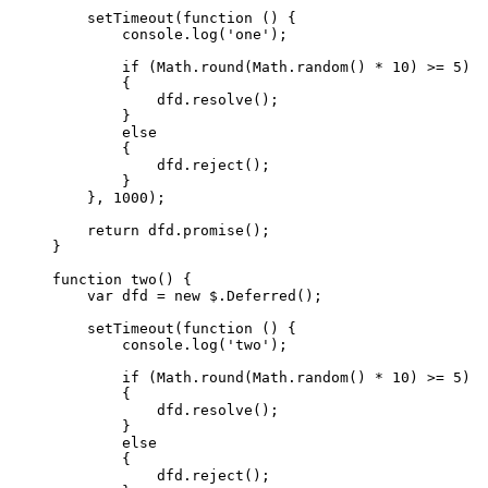
    setTimeout(function () {

        console.log('one');

        if (Math.round(Math.random() * 10) >= 5)

        {

            dfd.resolve();

        }

        else

        {

            dfd.reject();

        }

    }, 1000);

    return dfd.promise();

}

function two() {

    var dfd = new $.Deferred();

    setTimeout(function () {

        console.log('two');

        if (Math.round(Math.random() * 10) >= 5)

        {

            dfd.resolve();

        }

        else

        {

            dfd.reject();
