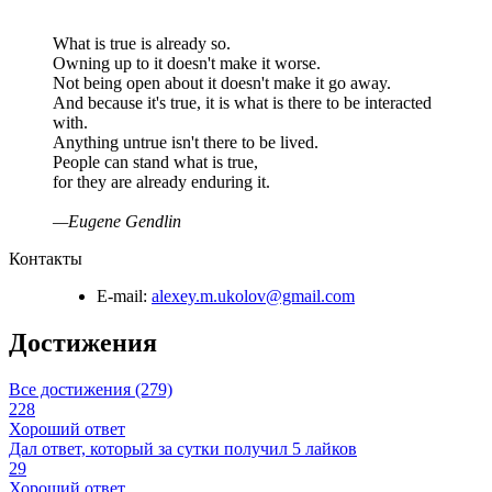
What is true is already so.
Owning up to it doesn't make it worse.
Not being open about it doesn't make it go away.
And because it's true, it is what is there to be interacted
with.
Anything untrue isn't there to be lived.
People can stand what is true,
for they are already enduring it.
—Eugene Gendlin
Контакты
E-mail:
alexey.m.ukolov@gmail.com
Достижения
Все достижения (279)
228
Хороший ответ
Дал ответ, который за сутки получил 5 лайков
29
Хороший ответ