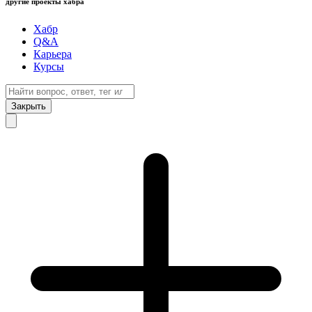
другие проекты хабра
Хабр
Q&A
Карьера
Курсы
Закрыть