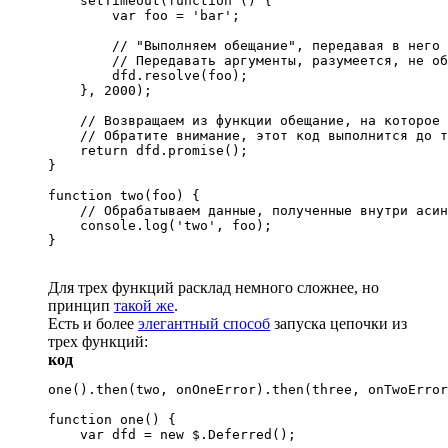
    setTimeout(function () {

        var foo = 'bar';

        // "Выполняем обещание", передавая в него 
        // Передавать аргументы, разумеется, не об
        dfd.resolve(foo);

    }, 2000);

    // Возвращаем из функции обещание, на которое 
    // Обратите внимание, этот код выполнится до т
    return dfd.promise();

}

function two(foo) {

    // Обрабатываем данные, полученные внутри асин
    console.log('two', foo);

}
Для трех функций расклад немного сложнее, но
принцип
такой же
.
Есть и более
элегантный способ
запуска цепочки из
трех функций:
код
one().then(two, onOneError).then(three, onTwoError
function one() {

    var dfd = new $.Deferred();
