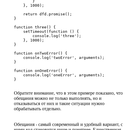
        }

    }, 1000);

    return dfd.promise();

}

function three() {

    setTimeout(function () {

        console.log('three');

    }, 1000);

}

function onTwoError() {

    console.log('twoError', arguments);

}

function onOneError() {

    console.log('oneError', arguments);

}
Обратите внимание, что в этом примере показано, что
обещания можно не только выполнять, но и
отказываться от них и такие ситуации нужно
обрабатывать отдельно.
Обещания - самый современный и удобный вариант, с
ними код становится чище и понятнее. Единственная