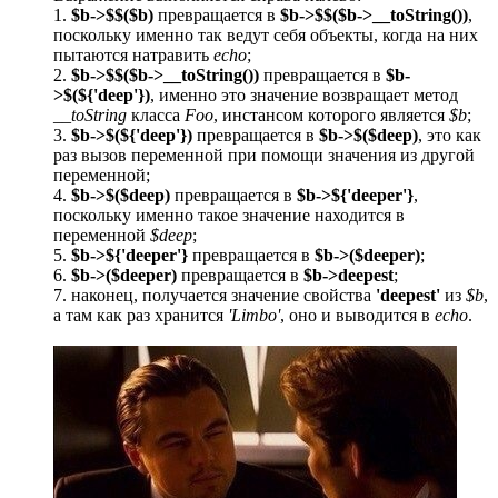
1.
$b->$$($b)
превращается в
$b->$$($b->__toString())
,
поскольку именно так ведут себя объекты, когда на них
пытаются натравить
echo
;
2.
$b->$$($b->__toString())
превращается в
$b-
>$(${'deep'})
, именно это значение возвращает метод
__toString
класса
Foo
, инстансом которого является
$b
;
3.
$b->$(${'deep'})
превращается в
$b->$($deep)
, это как
раз вызов переменной при помощи значения из другой
переменной;
4.
$b->$($deep)
превращается в
$b->${'deeper'}
,
поскольку именно такое значение находится в
переменной
$deep
;
5.
$b->${'deeper'}
превращается в
$b->($deeper)
;
6.
$b->($deeper)
превращается в
$b->deepest
;
7. наконец, получается значение свойства
'deepest'
из
$b
,
а там как раз хранится
'Limbo'
, оно и выводится в
echo
.