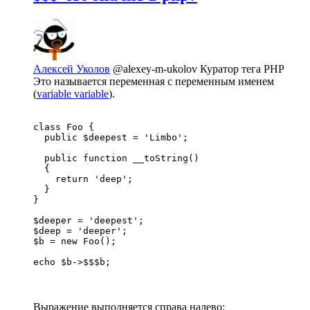
Алексей Уколов
@alexey-m-ukolov
Куратор тега PHP
Это называется переменная с переменным именем
(
variable variable
).
class Foo {

  public $deepest = 'Limbo';

  public function __toString()

  {

    return 'deep';

  }

}

$deeper = 'deepest';

$deep = 'deeper';

$b = new Foo();

echo $b->$$$b;
Выражение выполняется справа налево: