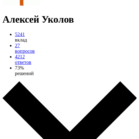
Алексей Уколов
5241
вклад
27
вопросов
4212
ответов
73%
решений