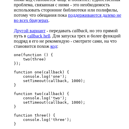
проблема, связанная с ними - это необходимость
использовать сторонние библиотеки или полифилы,
потому что обещания пока
поддерживаются далеко не
во всех браузерах
.
Другой вариант
- передавать
callback
, но это прямой
путь в
callback hell
. Для запуска трех и более функций
подряд я его не рекомендую - смотрите сами, на что
становится похож
код
:
one(function () {

    two(three)

});

function one(callback) {

    console.log('one');

    setTimeout(callback, 1000);

}

function two(callback) {

    console.log('two');

    setTimeout(callback, 1000);

}

function three() {

    console.log('three');

}