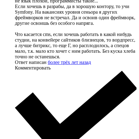
не язык плохой, программисты такие...
Если хочешь в разрабы, да в хорошую контору, то учи
Symfony. На вакансиях уровня сеньора я других
фреймворков не встречал. Да и освоив один фреймворк,
другие освоишь без особого напряга.
Что касается cms, если хочешь работать в какой нибудь
студии, на конвейере сайтиков близнецов, то вордпресс,
а лучше битрикс, то еще Г, но расплодилось, а спецов
мало, т.к. мало кто хочет с ним работать. Без куска хлеба
точно не останешься.
Ответ написан
более трёх лет назад
Комментировать