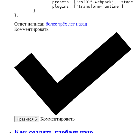
		presets: ['es2015-webpack', 'stage-0', 'react'],

		plugins: ['transform-runtime']

	}

},
Ответ написан
более трёх лет назад
Комментировать
Комментировать
Нравится
5
Как создать глобальную