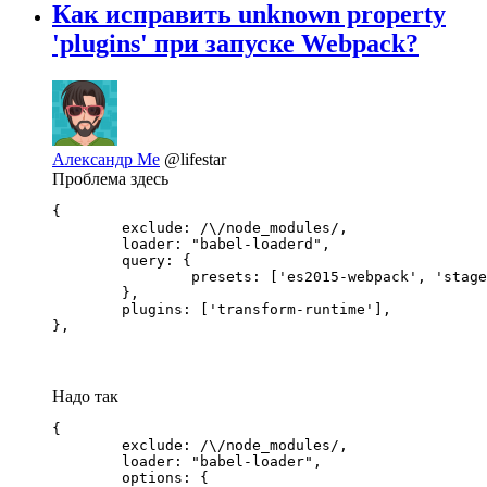
Как исправить unknown property
'plugins' при запуске Webpack?
Александр Ме
@lifestar
Проблема здесь
{

	exclude: /\/node_modules/,

	loader: "babel-loaderd",

	query: {

		presets: ['es2015-webpack', 'stage-0', 'react']

	},

	plugins: ['transform-runtime'],

},
Надо так
{

	exclude: /\/node_modules/,

	loader: "babel-loader",

	options: {
