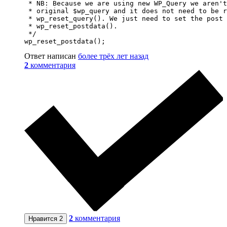
 * NB: Because we are using new WP_Query we aren't
 * original $wp_query and it does not need to be r
 * wp_reset_query(). We just need to set the post 
 * wp_reset_postdata().

 */

wp_reset_postdata();
Ответ написан
более трёх лет назад
2
комментария
2
комментария
Нравится
2