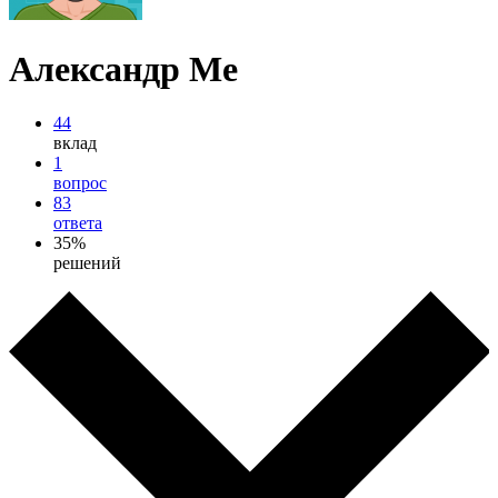
Александр Ме
44
вклад
1
вопрос
83
ответа
35%
решений