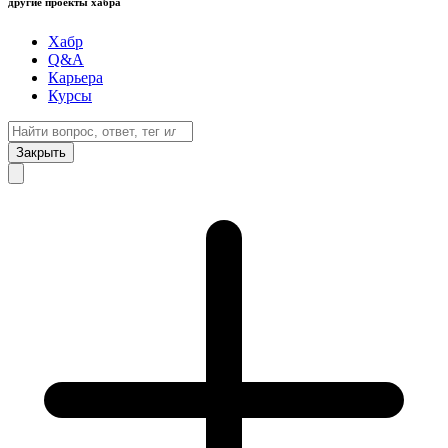
другие проекты хабра
Хабр
Q&A
Карьера
Курсы
Закрыть