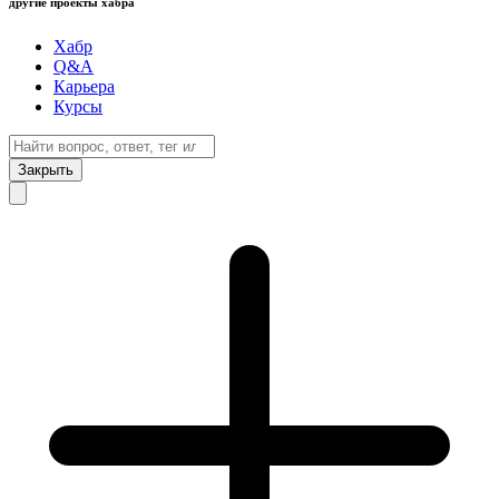
другие проекты хабра
Хабр
Q&A
Карьера
Курсы
Закрыть