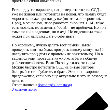
просто не сняли объявление).
Есть и другие варианты, например, что тот же ССД -
уже не живой или готовится на покой, что память будет
моросить позже при нагрузке (но это маловероятно).
Проц, в основном, либо работает, либо нет. С БП тоже
есть нюансы, но заменить 400 Вт - не проблема. Но я не
смыслю ни в радеонах, ни в амд. Но видеокарта тоже
может при нагрузке дать о себе знать.
По хорошему, нужно делать тест памяти, затем
проверять винт на бэды, прогреть видюху минут на 15,
нагрузить проц (хотя с процом - не обязательно). Но в
вашем случае, проверять нужно хотя бы на общую
работоспособность. Если Пк запустился, то норм.
Можно быстро потестить ССД на битые секторы,
быстрый тест в бублике, и брать. Это очень хорошее
предложение, если оно ещё актуально и это не развод на
деньги.
Ответ написан
более трёх лет назад
3
комментария