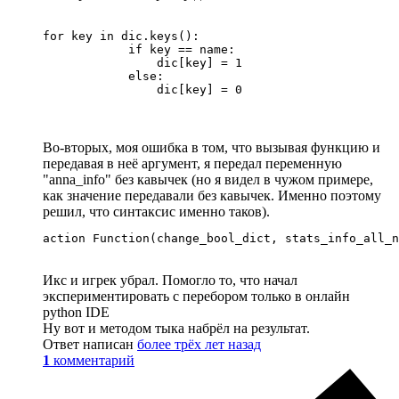
for key in dic.keys():

            if key == name:

                dic[key] = 1

            else:

                dic[key] = 0
Во-вторых, моя ошибка в том, что вызывая функцию и
передавая в неё аргумент, я передал переменную
"anna_info" без кавычек (но я видел в чужом примере,
как значение передавали без кавычек. Именно поэтому
решил, что синтаксис именно таков).
action Function(change_bool_dict, stats_info_all_n
Икс и игрек убрал. Помогло то, что начал
экспериментировать с перебором только в онлайн
python IDE
Ну вот и методом тыка набрёл на результат.
Ответ написан
более трёх лет назад
1
комментарий