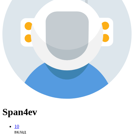
Span4ev
10
вклад