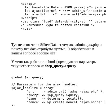
<script>

  let baseFilterData = JSON.parse('<?= json_e
  let ajaxFilterUrl = '<?= admin_url('admin-a
  let ajaxUrl = '<?= admin_url('admin-ajax.ph
</script>

<div class="load" data-obj-city-str="" data-m
/* контейнер куда генерятся карточки */

</div>
Тут не ясно что в $filtersData, зачем два admin-ajax.php и
почему все data-атрибуты пустые. Js обработчика в
вашем вопросе вообще нет
У меня так работает, в html формируются параметры
текущего запроса из
$wp_query->query
global $wp_query;

// Parameters for the ajax handler.

$ajax_localize = array(

	'url'   => admin_url( 'admin-ajax.php' ),

	'query' => $wp_query->query,

	'lang'  => determine_locale(),

	'nonce' => wp_create_nonce( 'ajax-nonce' ),

);
