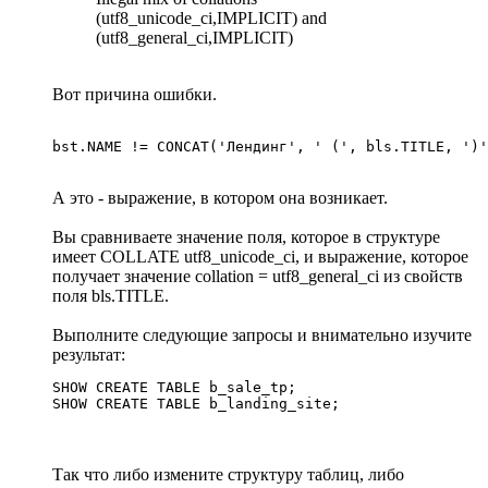
(utf8_unicode_ci,IMPLICIT) and
(utf8_general_ci,IMPLICIT)
Вот причина ошибки.
bst.NAME != CONCAT('Лендинг', ' (', bls.TITLE, ')'
А это - выражение, в котором она возникает.
Вы сравниваете значение поля, которое в структуре
имеет COLLATE utf8_unicode_ci, и выражение, которое
получает значение collation = utf8_general_ci из свойств
поля bls.TITLE.
Выполните следующие запросы и внимательно изучите
результат:
SHOW CREATE TABLE b_sale_tp;

SHOW CREATE TABLE b_landing_site;
Так что либо измените структуру таблиц, либо