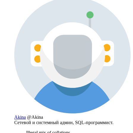
Akina
@Akina
Сетевой и системный админ, SQL-программист.
Illegal mix of collations