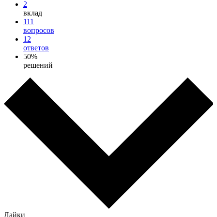
2
вклад
111
вопросов
12
ответов
50%
решений
Лайки