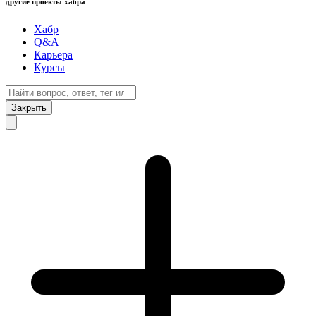
другие проекты хабра
Хабр
Q&A
Карьера
Курсы
Закрыть