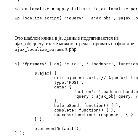
$ajax_localize = apply_filters( 'ajax_localize_par
wp_localize_script( 'jquery', 'ajax_obj', $ajax_lo
Это шаблон клика в js, данные подтягиваются из
ajax_obj.query, их же можно отредактировать на фильтре
в php
ajax_localize_params
$( '#primary' ).on( 'click', '.loadmore', function
	$.ajax( {

		url: ajax_obj.url, // Ajax url from function ajax_localize_params().

		type:'POST',

		data: {

			'action': 'loadmore_handler', // Handler name.

			'query': ajax_obj.query, // Query from function ajax_localize_params().

		},

		beforeSend: function() { },

		complete: function() { },

		success:function( response ) { }

	} );

	e.preventDefault();

} );