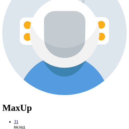
MaxUp
31
вклад