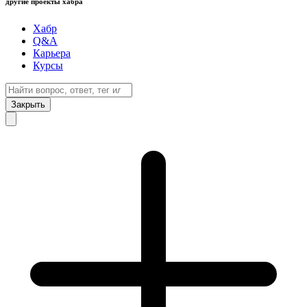
другие проекты хабра
Хабр
Q&A
Карьера
Курсы
Закрыть