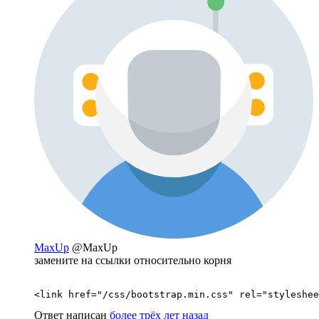
MaxUp
@MaxUp
замените на ссылки относительно корня
Ответ написан
более трёх лет назад