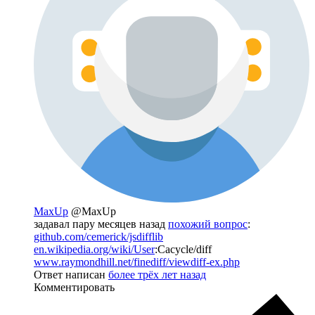
MaxUp
@MaxUp
задавал пару месяцев назад
похожий вопрос
:
github.com/cemerick/jsdifflib
en.wikipedia.org/wiki/User
:Cacycle/diff
www.raymondhill.net/finediff/viewdiff-ex.php
Ответ написан
более трёх лет назад
Комментировать