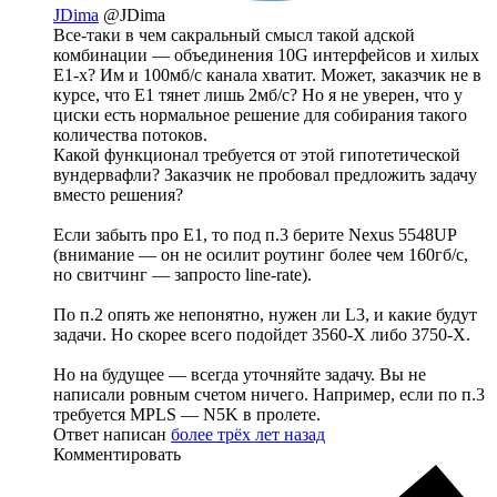
JDima
@JDima
Все-таки в чем сакральный смысл такой адской
комбинации — объединения 10G интерфейсов и хилых
Е1-х? Им и 100мб/с канала хватит. Может, заказчик не в
курсе, что Е1 тянет лишь 2мб/с? Но я не уверен, что у
циски есть нормальное решение для собирания такого
количества потоков.
Какой функционал требуется от этой гипотетической
вундервафли? Заказчик не пробовал предложить задачу
вместо решения?
Если забыть про Е1, то под п.3 берите Nexus 5548UP
(внимание — он не осилит роутинг более чем 160гб/с,
но свитчинг — запросто line-rate).
По п.2 опять же непонятно, нужен ли L3, и какие будут
задачи. Но скорее всего подойдет 3560-X либо 3750-X.
Но на будущее — всегда уточняйте задачу. Вы не
написали ровным счетом ничего. Например, если по п.3
требуется MPLS — N5K в пролете.
Ответ написан
более трёх лет назад
Комментировать