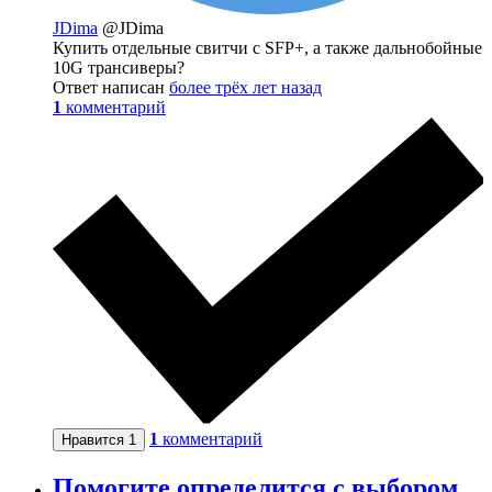
JDima
@JDima
Купить отдельные свитчи с SFP+, а также дальнобойные
10G трансиверы?
Ответ написан
более трёх лет назад
1
комментарий
1
комментарий
Нравится
1
Помогите определится с выбором