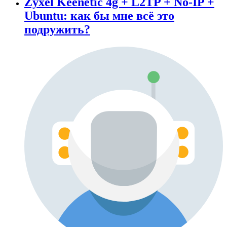
Zyxel Keenetic 4g + L2TP + No-IP +
Ubuntu: как бы мне всё это
подружить?