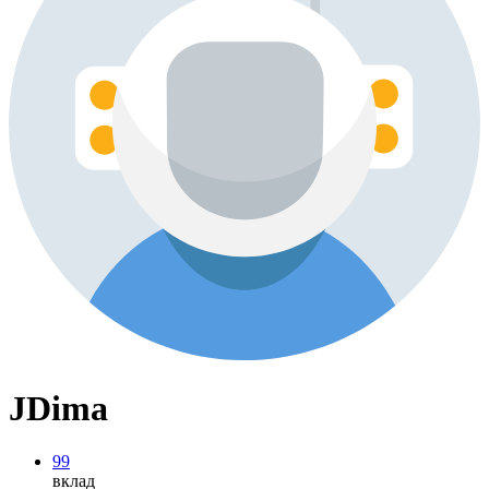
JDima
99
вклад