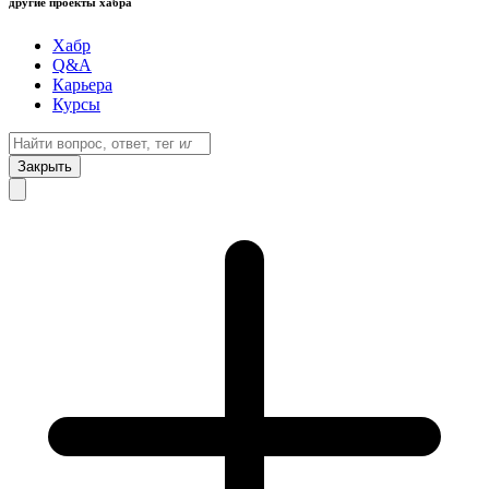
другие проекты хабра
Хабр
Q&A
Карьера
Курсы
Закрыть