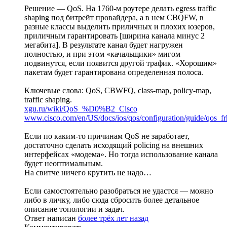
Решение — QoS. На 1760-м роутере делать egress traffic
shaping под битрейт провайдера, а в нем CBQFW, в
разные классы выделить приличных и плохих юзеров,
приличным гарантировать [ширина канала минус 2
мегабита]. В результате канал будет нагружен
полностью, и при этом «качальщики» мигом
подвинутся, если появится другой трафик. «Хорошим»
пакетам будет гарантирована определенная полоса.
Ключевые слова: QoS, CBWFQ, class-map, policy-map,
traffic shaping.
xgu.ru/wiki/QoS_%D0%B2_Cisco
www.cisco.com/en/US/docs/ios/qos/configuration/guide/qos_fr
Если по каким-то причинам QoS не заработает,
достаточно сделать исходящий policing на внешних
интерфейсах «модема». Но тогда использование канала
будет неоптимальным.
На свитче ничего крутить не надо…
Если самостоятельно разобраться не удастся — можно
либо в личку, либо сюда сбросить более детальное
описание топологии и задач.
Ответ написан
более трёх лет назад