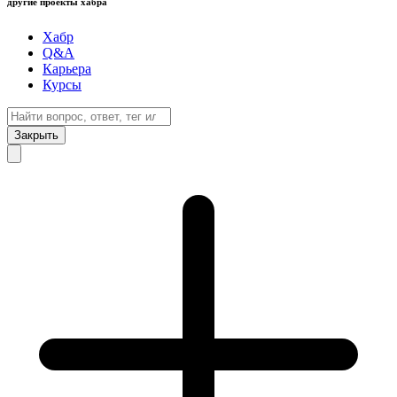
другие проекты хабра
Хабр
Q&A
Карьера
Курсы
Закрыть