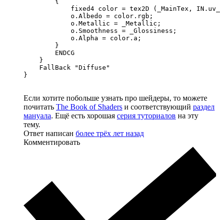
        {

            fixed4 color = tex2D (_MainTex, IN.uv_
            o.Albedo = color.rgb;

            o.Metallic = _Metallic;

            o.Smoothness = _Glossiness;

            o.Alpha = color.a;

        }

        ENDCG

    }

    FallBack "Diffuse"

}
Если хотите побольше узнать про шейдеры, то можете
почитать
The Book of Shaders
и соответствующий
раздел
мануала
. Ещё есть хорошая
серия туториалов
на эту
тему.
Ответ написан
более трёх лет назад
Комментировать