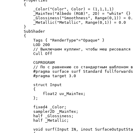
    Properties

    {

        _Color("Color", Color) = (1,1,1,1)

        _MainTex("Albedo (RGB)", 2D) = "white" {}

        _Glossiness("Smoothness", Range(0,1)) = 0.
        _Metallic("Metallic", Range(0,1)) = 0.0

    }

    SubShader

    {

        Tags { "RenderType"="Opaque" }

        LOD 200

        // Выключаем куллинг, чтобы меш рисовался 
        Cull Off

        CGPROGRAM

        // По с равнению со стандартным шаблоном в
        #pragma surface surf Standard fullforwards
        #pragma target 3.0

        struct Input

        {

            float2 uv_MainTex;

        };

        fixed4 _Color;

        sampler2D _MainTex;

        half _Glossiness;

        half _Metallic;

        void surf(Input IN, inout SurfaceOutputSta