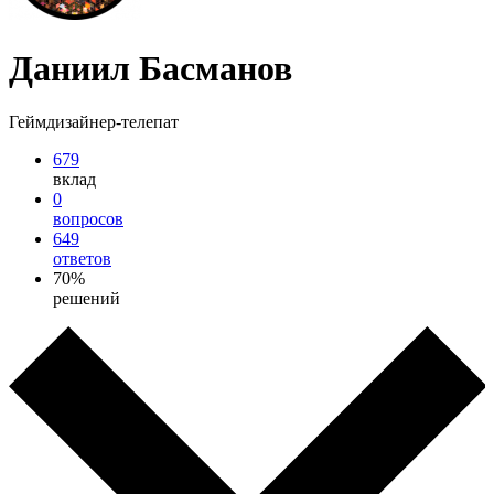
Даниил Басманов
Геймдизайнер-телепат
679
вклад
0
вопросов
649
ответов
70%
решений