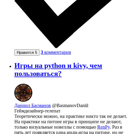
3
комментария
Нравится
5
Игры на python и kivy, чем
пользоваться?
Даниил Басманов
@BasmanovDaniil
Геймдизайнер-телепат
Теоретически можно, на практике никто так не делает.
На практике на питоне игры в принципе не делают,
только визуальные новеллы с помощью
RenPy
. Раз в
пять лет появляется одна инди-игра на питоне, но не