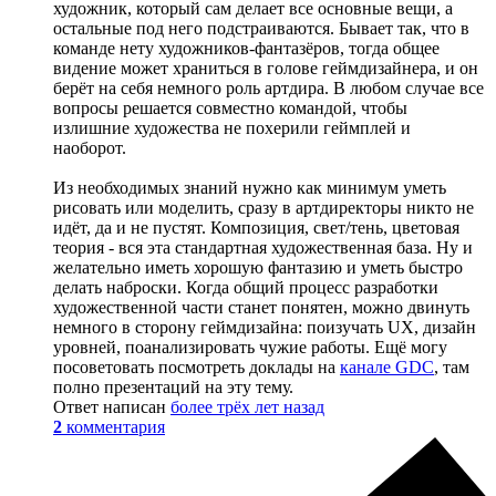
художник, который сам делает все основные вещи, а
остальные под него подстраиваются. Бывает так, что в
команде нету художников-фантазёров, тогда общее
видение может храниться в голове геймдизайнера, и он
берёт на себя немного роль артдира. В любом случае все
вопросы решается совместно командой, чтобы
излишние художества не похерили геймплей и
наоборот.
Из необходимых знаний нужно как минимум уметь
рисовать или моделить, сразу в артдиректоры никто не
идёт, да и не пустят. Композиция, свет/тень, цветовая
теория - вся эта стандартная художественная база. Ну и
желательно иметь хорошую фантазию и уметь быстро
делать наброски. Когда общий процесс разработки
художественной части станет понятен, можно двинуть
немного в сторону геймдизайна: поизучать UX, дизайн
уровней, поанализировать чужие работы. Ещё могу
посоветовать посмотреть доклады на
канале GDC
, там
полно презентаций на эту тему.
Ответ написан
более трёх лет назад
2
комментария