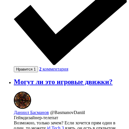
2
комментария
Нравится
1
Могут ли это игровые движки?
Даниил Басманов
@BasmanovDaniil
Геймдизайнер-телепат
Возможно, только зачем? Если хочется прям один в
один, то можете
id Tech 3
взять, он есть в открытом