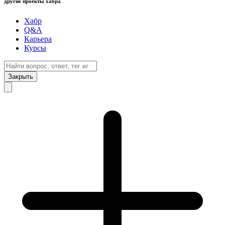
другие проекты хабра
Хабр
Q&A
Карьера
Курсы
Закрыть