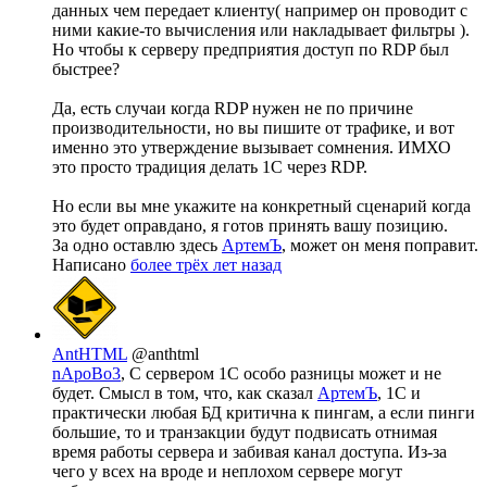
данных чем передает клиенту( например он проводит с
ними какие-то вычисления или накладывает фильтры ).
Но чтобы к серверу предприятия доступ по RDP был
быстрее?
Да, есть случаи когда RDP нужен не по причине
производительности, но вы пишите от трафике, и вот
именно это утверждение вызывает сомнения. ИМХО
это просто традиция делать 1С через RDP.
Но если вы мне укажите на конкретный сценарий когда
это будет оправдано, я готов принять вашу позицию.
За одно оставлю здесь
АртемЪ
, может он меня поправит.
Написано
более трёх лет назад
AntHTML
@anthtml
nApoBo3
, С сервером 1С особо разницы может и не
будет. Смысл в том, что, как сказал
АртемЪ
, 1С и
практически любая БД критична к пингам, а если пинги
большие, то и транзакции будут подвисать отнимая
время работы сервера и забивая канал доступа. Из-за
чего у всех на вроде и неплохом сервере могут