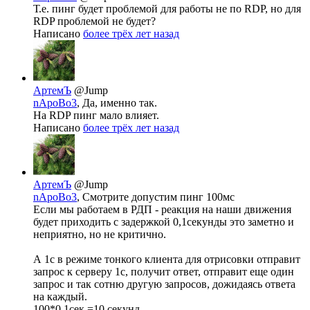
Т.е. пинг будет проблемой для работы не по RDP, но для
RDP проблемой не будет?
Написано
более трёх лет назад
АртемЪ
@Jump
nApoBo3
, Да, именно так.
На RDP пинг мало влияет.
Написано
более трёх лет назад
АртемЪ
@Jump
nApoBo3
, Смотрите допустим пинг 100мс
Если мы работаем в РДП - реакция на наши движения
будет приходить с задержкой 0,1секунды это заметно и
неприятно, но не критично.
А 1с в режиме тонкого клиента для отрисовки отправит
запрос к серверу 1с, получит ответ, отправит еще один
запрос и так сотню другую запросов, дожидаясь ответа
на каждый.
100*0,1сек =10 секунд.