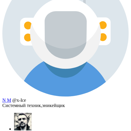
N M
@x-Ice
Системный техник,эникейщик