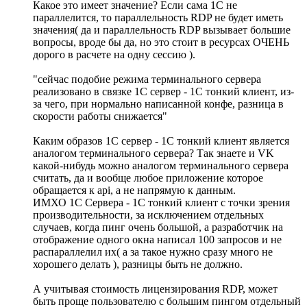
Какое это имеет значение? Если сама 1С не
параллелится, то параллельность RDP не будет иметь
значения( да и параллельность RDP вызывает большие
вопросы, вроде бы да, но это стоит в ресурсах ОЧЕНЬ
дорого в расчете на одну сессию ).
"сейчас подобие режима терминального сервера
реализовано в связке 1С сервер - 1С тонкий клиент, из-
за чего, при нормально написанной конфе, разница в
скорости работы снижается"
Каким образов 1С сервер - 1С тонкий клиент является
аналогом терминального сервера? Так знаете и VK
какой-нибудь можно аналогом терминального сервера
считать, да и вообще любое приложение которое
обращается к api, а не напрямую к данным.
ИМХО 1С Сервера - 1С тонкий клиент с точки зрения
производительности, за исключением отдельных
случаев, когда пинг очень большой, а разработчик на
отображение одного окна написал 100 запросов и не
распараллелил их( а за такое нужно сразу много не
хорошего делать ), разницы быть не должно.
А учитывая стоимость лицензирования RDP, может
быть проще пользователю с большим пингом отдельный