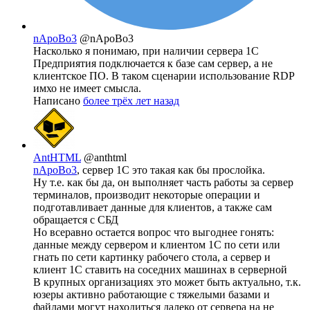
nApoBo3
@nApoBo3
Насколько я понимаю, при наличии сервера 1С
Предприятия подключается к базе сам сервер, а не
клиентское ПО. В таком сценарии использование RDP
имхо не имеет смысла.
Написано
более трёх лет назад
AntHTML
@anthtml
nApoBo3
, сервер 1С это такая как бы прослойка.
Ну т.е. как бы да, он выполняет часть работы за сервер
терминалов, производит некоторые операции и
подготавливает данные для клиентов, а также сам
обращается с СБД
Но всеравно остается вопрос что выгоднее гонять:
данные между сервером и клиентом 1С по сети или
гнать по сети картинку рабочего стола, а сервер и
клиент 1С ставить на соседних машинах в серверной
В крупных организациях это может быть актуально, т.к.
юзеры активно работающие с тяжелыми базами и
файлами могут находиться далеко от сервера на не