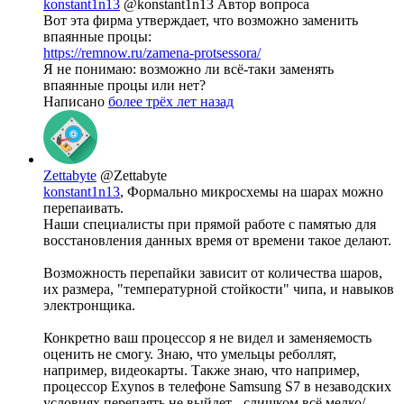
konstant1n13
@konstant1n13
Автор вопроса
Вот эта фирма утверждает, что возможно заменить
впаянные процы:
https://remnow.ru/zamena-protsessora/
Я не понимаю: возможно ли всё-таки заменять
впаянные процы или нет?
Написано
более трёх лет назад
Zettabyte
@Zettabyte
konstant1n13
, Формально микросхемы на шарах можно
перепаивать.
Наши специалисты при прямой работе с памятью для
восстановления данных время от времени такое делают.
Возможность перепайки зависит от количества шаров,
их размера, "температурной стойкости" чипа, и навыков
электронщика.
Конкретно ваш процессор я не видел и заменяемость
оценить не смогу. Знаю, что умельцы реболлят,
например, видеокарты. Также знаю, что например,
процессор Exynos в телефоне Samsung S7 в незаводских
условиях перепаять не выйдет - слишком всё мелко/