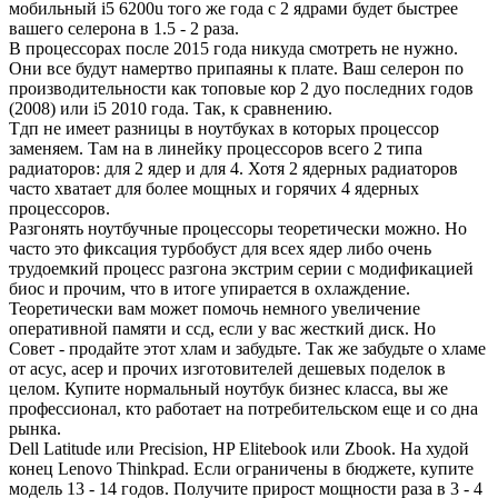
мобильный i5 6200u того же года с 2 ядрами будет быстрее
вашего селерона в 1.5 - 2 раза.
В процессорах после 2015 года никуда смотреть не нужно.
Они все будут намертво припаяны к плате. Ваш селерон по
производительности как топовые кор 2 дуо последних годов
(2008) или i5 2010 года. Так, к сравнению.
Тдп не имеет разницы в ноутбуках в которых процессор
заменяем. Там на в линейку процессоров всего 2 типа
радиаторов: для 2 ядер и для 4. Хотя 2 ядерных радиаторов
часто хватает для более мощных и горячих 4 ядерных
процессоров.
Разгонять ноутбучные процессоры теоретически можно. Но
часто это фиксация турбобуст для всех ядер либо очень
трудоемкий процесс разгона экстрим серии с модификацией
биос и прочим, что в итоге упирается в охлаждение.
Теоретически вам может помочь немного увеличение
оперативной памяти и ссд, если у вас жесткий диск. Но
Совет - продайте этот хлам и забудьте. Так же забудьте о хламе
от асус, асер и прочих изготовителей дешевых поделок в
целом. Купите нормальный ноутбук бизнес класса, вы же
профессионал, кто работает на потребительском еще и со дна
рынка.
Dell Latitude или Precision, HP Elitebook или Zbook. На худой
конец Lenovo Thinkpad. Если ограничены в бюджете, купите
модель 13 - 14 годов. Получите прирост мощности раза в 3 - 4