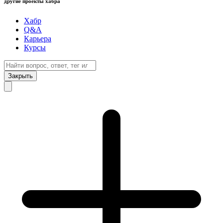
другие проекты хабра
Хабр
Q&A
Карьера
Курсы
Закрыть