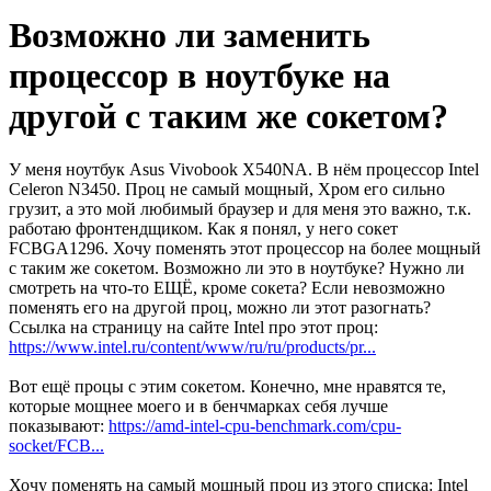
Возможно ли заменить
процессор в ноутбуке на
другой с таким же сокетом?
У меня ноутбук Asus Vivobook X540NA. В нём процессор Intel
Celeron N3450. Проц не самый мощный, Хром его сильно
грузит, а это мой любимый браузер и для меня это важно, т.к.
работаю фронтендщиком. Как я понял, у него сокет
FCBGA1296. Хочу поменять этот процессор на более мощный
с таким же сокетом. Возможно ли это в ноутбуке? Нужно ли
смотреть на что-то ЕЩЁ, кроме сокета? Если невозможно
поменять его на другой проц, можно ли этот разогнать?
Ссылка на страницу на сайте Intel про этот проц:
https://www.intel.ru/content/www/ru/ru/products/pr...
Вот ещё процы с этим сокетом. Конечно, мне нравятся те,
которые мощнее моего и в бенчмарках себя лучше
показывают:
https://amd-intel-cpu-benchmark.com/cpu-
socket/FCB...
Хочу поменять на самый мощный проц из этого списка: Intel