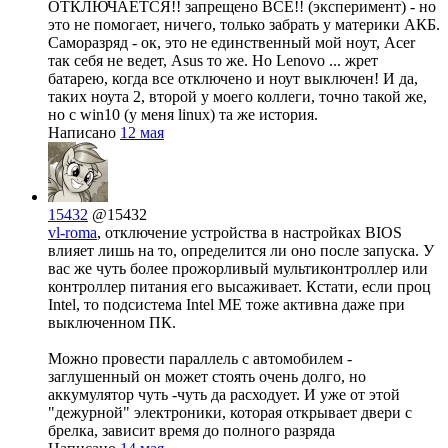
ОТКЛЮЧАЕТСЯ!! запрещено ВСЁ!! (эксперимент) - но
это не помогает, ничего, только забрать у материки АКБ.
Саморазряд - ок, это не единственный мой ноут, Acer
так себя не ведет, Asus то же. Но Lenovo ... жрет
батарею, когда все отключено и ноут выключен! И да,
таких ноута 2, второй у моего коллеги, точно такой же,
но с win10 (у меня linux) та же история.
Написано
12 мая
15432
@15432
vl-roma
, отключение устройства в настройках BIOS
влияет лишь на то, определится ли оно после запуска. У
вас же чуть более прожорливый мультиконтроллер или
контроллер питания его высаживает. Кстати, если проц
Intel, то подсистема Intel ME тоже активна даже при
выключенном ПК.
Можно провести параллель с автомобилем -
заглушенный он может стоять очень долго, но
аккумулятор чуть -чуть да расходует. И уже от этой
"дежурной" электроники, которая открывает двери с
брелка, зависит время до полного разряда