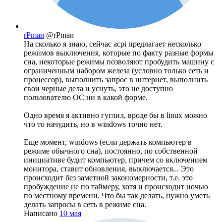
rPman
@rPman
На сколько я знаю, сейчас acpi предлагает несколько
режимов выключения, которые по факту разные формы
сна, некоторые режимы позволяют пробудить машину с
ограниченным набором железа (условно только сеть и
процессор), выполнить запрос в интернет, выполнить
свои черные дела и уснуть, это не доступно
пользователю ОС ни в какой форме.
Одно время я активно гуглил, вроде бы в linux можно
что то начудить, но в windows точно нет.
Еще момент, windows (если держать компьютер в
режиме обычного сна), постоянно, по собственной
инициативе будит компьютер, причем со включением
монитора, ставит обновления, выключается... Это
происходит без заметной закономерности, т.е. это
пробуждение не по таймеру, хотя и происходит ночью
по местному времени. Что бы так делать, нужно уметь
делать запросы в сеть в режиме сна.
Написано
10 мая