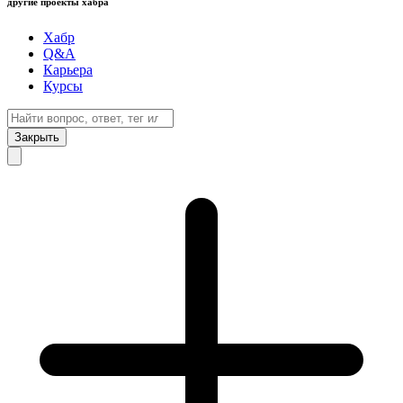
другие проекты хабра
Хабр
Q&A
Карьера
Курсы
Закрыть