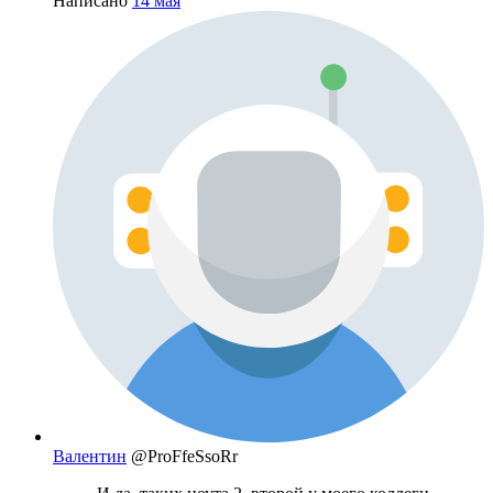
Написано
14 мая
Валентин
@ProFfeSsoRr