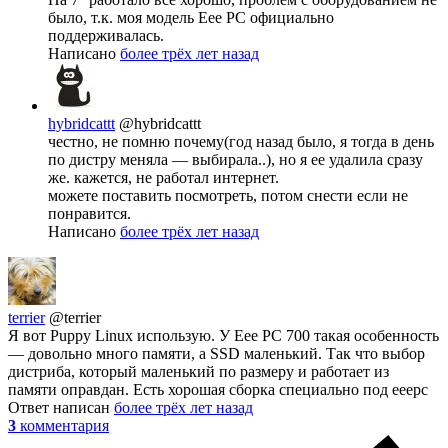
было, т.к. моя модель Eee PC официально
поддерживалась.
Написано
более трёх лет назад
hybridcattt
@hybridcattt
честно, не помню почему(год назад было, я тогда в день
по дистру меняла — выбирала..), но я ее удалила сразу
же. кажется, не работал интернет.
можете поставить посмотреть, потом снести если не
понравится.
Написано
более трёх лет назад
terrier
@terrier
Я вот Puppy Linux использую. У Eee PC 700 такая особенность
— довольно много памяти, а SSD маленький. Так что выбор
дистриба, который маленький по размеру и работает из
памяти оправдан. Есть хорошая сборка специально под eeepc
Ответ написан
более трёх лет назад
3
комментария