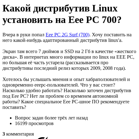
Какой дистрибутив Linux
установить на Eee PC 700?
Вчера в руки попал
Eee PC 2G Surf (700)
. Хочу поставить на
него какой-нибудь адаптированный дистрибутив linux'а.
Экран там всего 7 дюймов и SSD на 2 Гб в качестве «жесткого
диска». В интернетах много информации по linux на EEE PC,
но большая её часть устарела (рассказывается про
дистрибутивы последний релиз которых 2009, 2008 года).
Хотелось бы услышать мнения и опыт хабраползователей и
одновременно eeepc-пользователей. Что у вас стоит?
Насколько удобно работать? Насколько заточен дистрибутив
под Eee PC? Нет ли проблем со временем автономной
работы? Какое специальное Eee PC-шное ПО рекомендуете
поставить?
Вопрос задан
более трёх лет назад
16199 просмотров
3
комментария