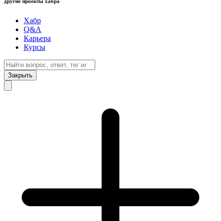
другие проекты хабра
Хабр
Q&A
Карьера
Курсы
Закрыть