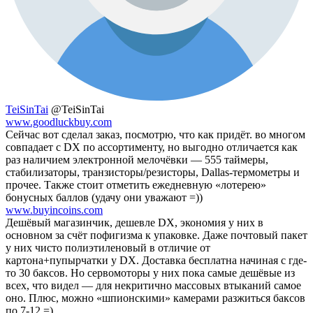
TeiSinTai
@TeiSinTai
www.goodluckbuy.com
Сейчас вот сделал заказ, посмотрю, что как придёт. во многом
совпадает с DX по ассортименту, но выгодно отличается как
раз наличием электронной мелочёвки — 555 таймеры,
стабилизаторы, транзисторы/резисторы, Dallas-термометры и
прочее. Также стоит отметить ежедневную «лотерею»
бонусных баллов (удачу они уважают =))
www.buyincoins.com
Дешёвый магазинчик, дешевле DX, экономия у них в
основном за счёт пофигизма к упаковке. Даже почтовый пакет
у них чисто полиэтиленовый в отличие от
картона+пупырчатки у DX. Доставка бесплатна начиная с где-
то 30 баксов. Но сервомоторы у них пока самые дешёвые из
всех, что видел — для некритично массовых втыканий самое
оно. Плюс, можно «шпионскими» камерами разжиться баксов
по 7-12 =)