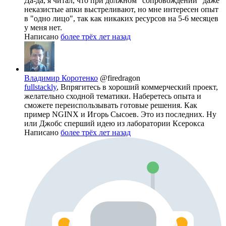
Да-да, я читал, что при должном "сопровождении" даже
неказистые апки выстреливают, но мне интересен опыт
в "одно лицо", так как никаких ресурсов на 5-6 месяцев
у меня нет.
Написано
более трёх лет назад
Владимир Коротенко
@firedragon
fullstackly
, Впрягитесь в хороший коммерческий проект,
желательно сходной тематики. Наберетесь опыта и
сможете переиспользывать готовые решения. Как
пример NGINX и Игорь Сысоев. Это из последних. Ну
или Джобс сперший идею из лаборатории Ксерокса
Написано
более трёх лет назад