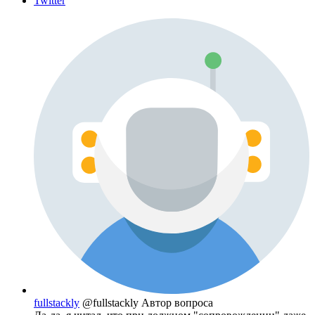
Twitter
fullstackly
@fullstackly
Автор вопроса