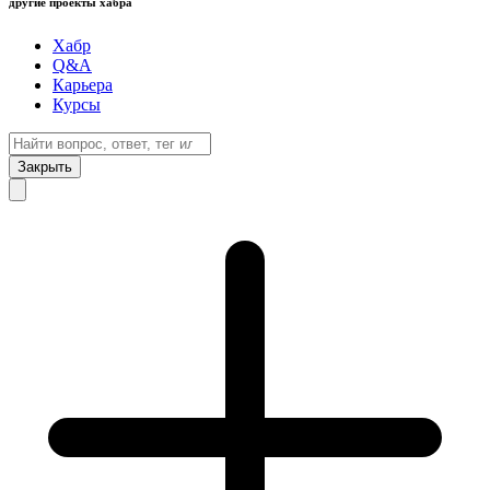
другие проекты хабра
Хабр
Q&A
Карьера
Курсы
Закрыть