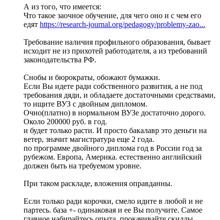
А из того, что имеется:
Что такое заочное обучение, для чего оно и с чем его
едят
https://research-journal.org/pedagogy/problemy-zao...
Требование наличия профильного образования, бывает
исходит не из прихотей работодателя, а из требований
законодательства РФ.
Снобы и бюрократы, обожают бумажки.
Если Вы идете ради собственного развития, а не под
требования дяди, и обладаете достаточными средствами,
то ищите ВУЗ с двойным дипломом.
Очно(платно) в нормальном ВУЗе достаточно дорого.
Около 200000 руб. в год.
и будет только расти. И просто бакалавр это деньги на
ветер, значит магистратура еще 2 года.
по программе двойного диплома год в России год за
рубежом. Европа, Америка. естественно английский
должен быть на требуемом уровне.
При таком раскладе, вложения оправданны.
Если только ради корочки, смело идите в любой и не
партесь. база +- одинаковая и ее Вы получите. Самое
главное набирайтесь опыта, прокачивайте скиллы.