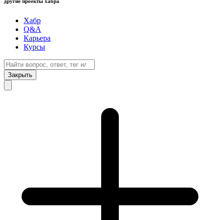
другие проекты хабра
Хабр
Q&A
Карьера
Курсы
Закрыть