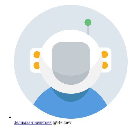
Зелимхан Бельтоев
@Beltoev