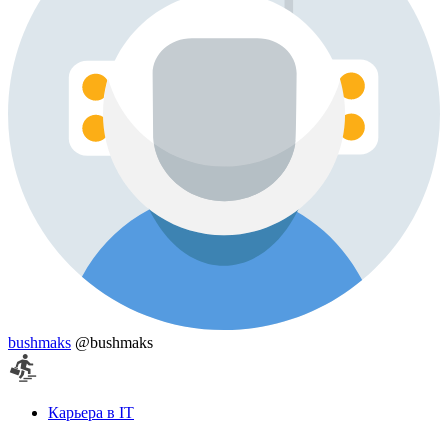
bushmaks
@bushmaks
Карьера в IT