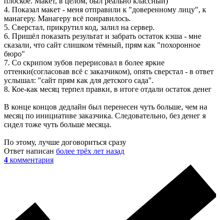
плоское. Макет, в целом, был реально классный)
4. Показал макет - меня отправили к "доверенному лицу", к
манагеру. Манагеру всё понравилось.
5. Сверстал, прикрутил код, залил на сервер.
6. Пришёл показать результат и забрать остаток кэша - мне
сказали, что сайт слишком тёмный, прям как "похоронное
бюро"
7. Со скрипом зубов перерисовал в более яркие
оттенки(согласовав всё с заказчиком), опять сверстал - в ответ
услышал: "сайт прям как для детского сада".
8. Кое-как месяц терпел правки, в итоге отдали остаток денег
В конце концов дедлайн был перенесен чуть больше, чем на
месяц по инициативе заказчика. Следовательно, без денег я
сидел тоже чуть больше месяца.
По этому, лучше договориться сразу
Ответ написан
более трёх лет назад
4
комментария