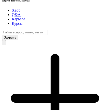
другие проекты хабра
Хабр
Q&A
Карьера
Курсы
Закрыть