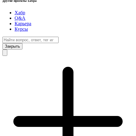
другие проекты хабра
Хабр
Q&A
Карьера
Курсы
Закрыть