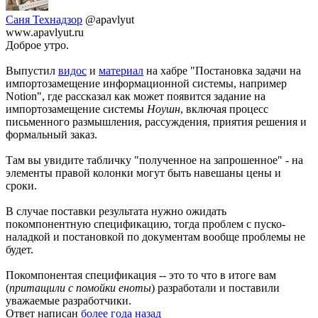
Саня Технадзор
@apavlyut
www.apavlyut.ru
Доброе утро.
Выпустил
видос
и
материал
на хабре "Постановка задачи на
импортозамещение информационной системы, например
Notion", где рассказал как может появится задание на
импортозамещение системы
Ноушн
, включая процесс
письменного размышления, рассуждения, приятия решения и
формальный заказ.
Там вы увидите табличку "полученное на запрошенное" - на
элементы правой колонки могут быть навешаны цены и
сроки.
В случае поставки результата нужно ожидать
покомпонентную спецификацию, тогда проблем с пуско-
наладкой и постановкой по документам вообще проблемы не
будет.
Покомпонентая спецификация -- это то что в итоге вам
(
притащили с помойки еноты
) разработали и поставили
уважаемые разработчики.
Ответ написан
более года назад