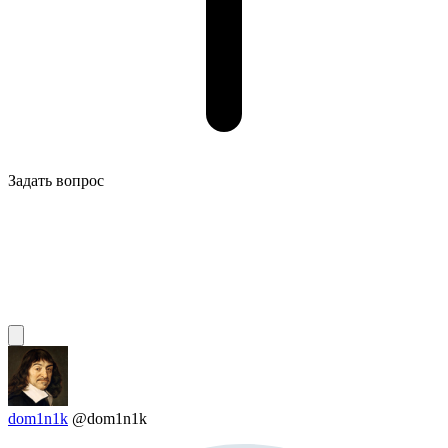
Задать вопрос
dom1n1k
@dom1n1k