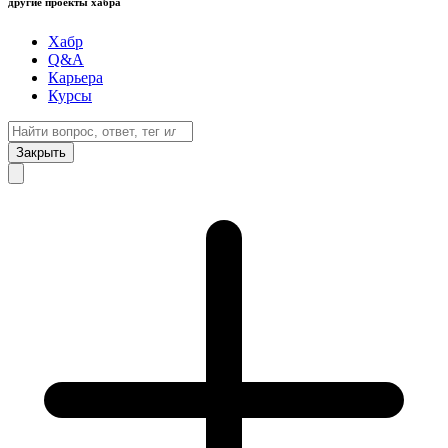
другие проекты хабра
Хабр
Q&A
Карьера
Курсы
Закрыть