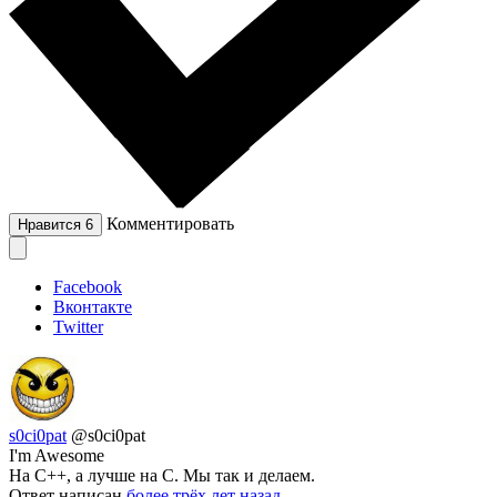
Комментировать
Нравится
6
Facebook
Вконтакте
Twitter
s0ci0pat
@s0ci0pat
I'm Awesome
На C++, а лучше на C. Мы так и делаем.
Ответ написан
более трёх лет назад