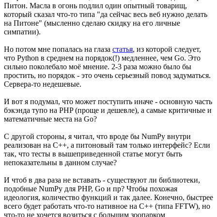
Питон. Масла в огонь подлил один опытный товарищ,
который сказал что-то типа "да сейчас весь веб нужно делать
на Питоне" (мысленно сделаю скидку на его личные
симпатии).
Но потом мне попалась на глаза
статья
, из которой следует,
что Python в среднем на порядок(!) медленнее, чем Go. Это
сильно поколебало моё мнение. 2-3 раза можно было бы
простить, но порядок - это очень серьезный повод задуматься.
Сервера-то недешевые.
И вот я подумал, что может поступить иначе - основную часть
бэкэнда тупо на PHP (проще и дешевле), а самые критичные и
математичные места на Go?
С другой стороны, я читал, что вроде бы NumPy внутри
реализован на C++, а питоновый там только интерфейс? Если
так, что тесты в вышеприведенной статье могут быть
непоказательны в данном случае?
И чтоб в два раза не вставать - существуют ли библиотеки,
подобные NumPy для PHP, Go и пр? Чтобы похожая
идеология, количество функций и так далее. Конечно, быстрее
всего будет работать что-то нативное на C++ (типа FFTW), но
что-то не хочется возиться с большим зоопарком