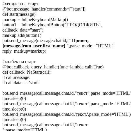
#хендлер на старт
@bot.message_handler(commands=["start"])
def start(message):
markup = InlineKeyboardMarkup()
button1 = InlineKeyboardButton("ПРОДОЛЖИТЬ",
callback_data="start")
markup.add(button1)
bot.send_message(message.chat.id,f"
Привет,
{message.from_user.first_name}
",parse_mode= "HTML",
reply_markup=markup)
#колбек на старт
@bot.callback_query_handler(func=lambda call: True)
def callback_NaStart(call):
if call.message:
if call.data == 'start':
bot.send_message(call.message.chat.id,"текст",parse_mode='HTML'
time.sleep(0)
bot.send_message(call.message.chat.id,"текст",parse_mode='HTML'
time.sleep(0)
bot.send_message(call.message.chat.id,'текст.',parse_mode='HTML')
time.sleep(0)
bot.send_message(call.message.chat.id,"текст.
",parse_mode='HTML')