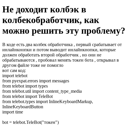
Не доходит колбэк в
колбекобработчик, как
можно решить эту проблему?
В коде есть два колбек обработчика , первый срабатывает от
инлайнкнопки и потом выводит инлайнкнопки, которые
должен обработать второй обработчик , но они не
обрабатываются , пробовал менять токен бота , открывал в
другом файле тоже не помогло
вот сам код:
import telebot
from pyexpat.errors import messages
from telebot import types
from telebot.util import content_type_media
from telebot import TeleBot
from telebot.types import InlineKeyboardMarkup,
InlineKeyboardButton
import time
bot = telebot.TeleBot("токен")