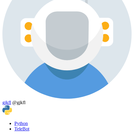
gjkfl
@gjkfl
Python
TeleBot