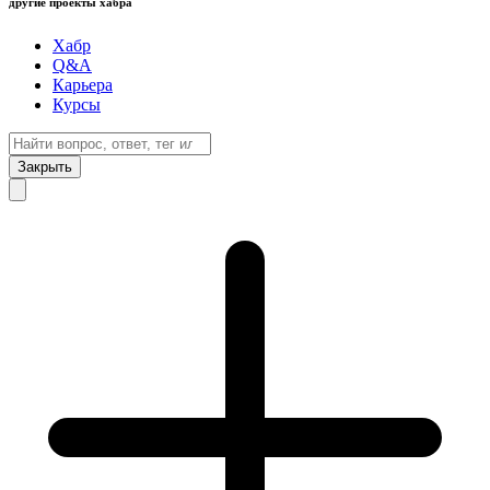
другие проекты хабра
Хабр
Q&A
Карьера
Курсы
Закрыть