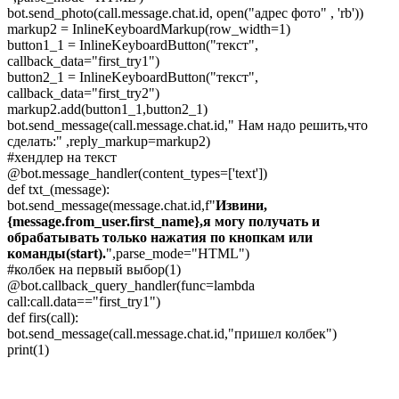
bot.send_photo(call.message.chat.id, open("адрес фото" , 'rb'))
markup2 = InlineKeyboardMarkup(row_width=1)
button1_1 = InlineKeyboardButton("текст",
callback_data="first_try1")
button2_1 = InlineKeyboardButton("текст",
callback_data="first_try2")
markup2.add(button1_1,button2_1)
bot.send_message(call.message.chat.id," Нам надо решить,что
сделать:" ,reply_markup=markup2)
#хендлер на текст
@bot.message_handler(content_types=['text'])
def txt_(message):
bot.send_message(message.chat.id,f"
Извини,
{message.from_user.first_name},я могу получать и
обрабатывать только нажатия по кнопкам или
команды(start).
",parse_mode="HTML")
#колбек на первый выбор(1)
@bot.callback_query_handler(func=lambda
call:call.data=="first_try1")
def firs(call):
bot.send_message(call.message.chat.id,"пришел колбек")
print(1)