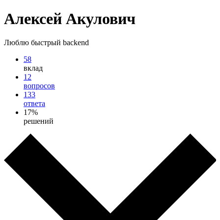
Алексей Акулович
Люблю быстрый backend
58
вклад
12
вопросов
133
ответа
17%
решений