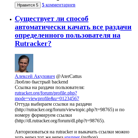
5
комментариев
Нравится
5
Существует ли способ
автоматически качать все раздачи
определенного пользователя на
Rutracker?
Алексей Акулович
@AterCattus
Люблю быстрый backend
Ссылка на раздачи пользователя:
rutracker.org/forum/profile.php?
mode=viewprofile&u=01234567
Оттуда выбираем ссылки на раздачи
(http://rutracker.org/forum/viewtopic.php?t=98765) и по
номеру формируем ссылки
(http://dl.rutracker.org/forum/dl.php?t=98765).
Авторизоваться на rutracker и выкачать ссылки можно
хоть через тот же через
spynner
(python).