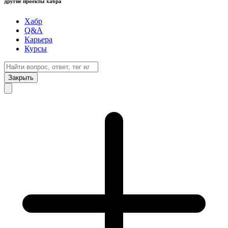
другие проекты хабра
Хабр
Q&A
Карьера
Курсы
Закрыть