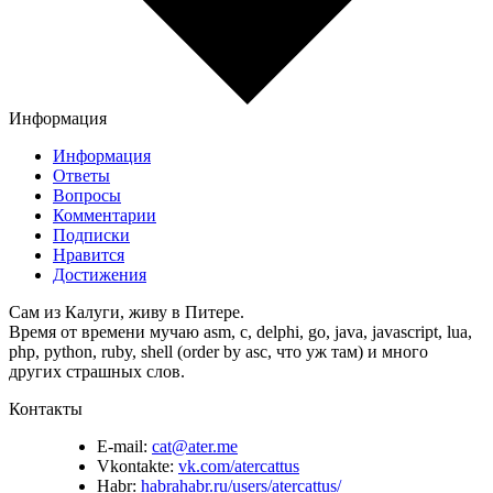
Информация
Информация
Ответы
Вопросы
Комментарии
Подписки
Нравится
Достижения
Сам из Калуги, живу в Питере.
Время от времени мучаю asm, c, delphi, go, java, javascript, lua,
php, python, ruby, shell (order by asc, что уж там) и много
других страшных слов.
Контакты
E-mail:
cat@ater.me
Vkontakte:
vk.com/atercattus
Habr:
habrahabr.ru/users/atercattus/