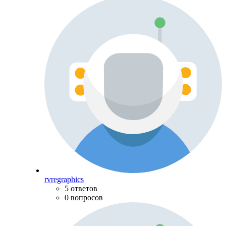
rvregraphics
5 ответов
0 вопросов