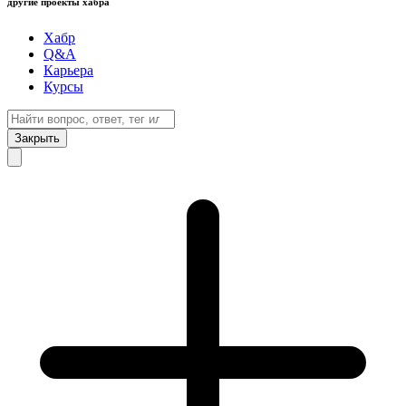
другие проекты хабра
Хабр
Q&A
Карьера
Курсы
Закрыть