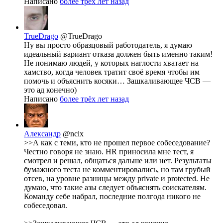
Написано
более трёх лет назад
TrueDrago
@TrueDrago
Ну вы просто образцовый работодатель, я думаю
идеальный вариант отказа должен быть именно таким!
Не понимаю людей, у которых наглости хватает на
хамство, когда человек тратит своё время чтобы им
помочь и объяснить косяки… Зашкаливающее ЧСВ —
это ад конечно)
Написано
более трёх лет назад
Александр
@ncix
>>А как с теми, кто не прошел первое собеседование?
Честно говоря не знаю. HR приносила мне тест, я
смотрел и решал, общаться дальше или нет. Результаты
бумажного теста не комментировались, но там грубый
отсев, на уровне разницы между private и protected. Не
думаю, что такие азы следует объяснять соискателям.
Команду себе набрал, последние полгода никого не
собеседовал.