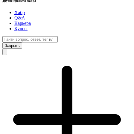
другие проекты хабра
Хабр
Q&A
Карьера
Курсы
Закрыть