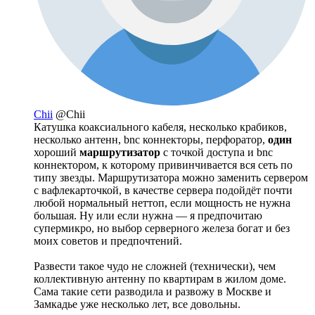
Chii
@Chii
Катушка коаксиального кабеля, несколько крабиков,
несколько антенн, bnc коннекторы, перфоратор,
один
хороший
маршрутизатор
с точкой доступа и bnc
коннектором, к которому привинчивается вся сеть по
типу звезды. Маршрутизатора можно заменить сервером
с вафлекарточкой, в качестве сервера подойдёт почти
любой нормальный неттоп, если мощность не нужна
большая. Ну или если нужна — я предпочитаю
супермикро, но выбор серверного железа богат и без
моих советов и предпочтений.
Развести такое чудо не сложней (технически), чем
коллективную антенну по квартирам в жилом доме.
Сама такие сети разводила и развожу в Москве и
Замкадье уже несколько лет, все довольны.