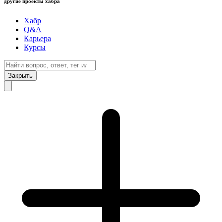
другие проекты хабра
Хабр
Q&A
Карьера
Курсы
Закрыть