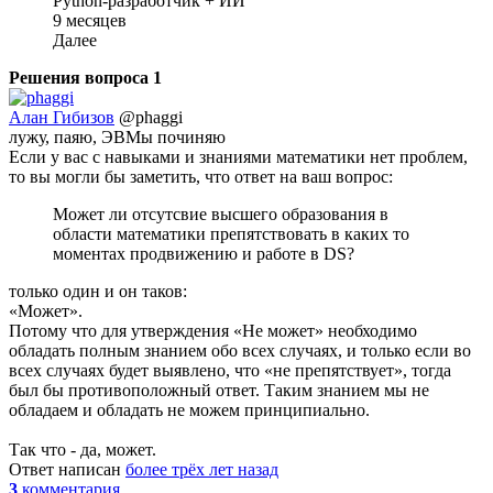
Python-разработчик + ИИ
9 месяцев
Далее
Решения вопроса
1
Алан Гибизов
@phaggi
лужу, паяю, ЭВМы починяю
Если у вас с навыками и знаниями математики нет проблем,
то вы могли бы заметить, что ответ на ваш вопрос:
Может ли отсутсвие высшего образования в
области математики препятствовать в каких то
моментах продвижению и работе в DS?
только один и он таков:
«Может».
Потому что для утверждения «Не может» необходимо
обладать полным знанием обо всех случаях, и только если во
всех случаях будет выявлено, что «не препятствует», тогда
был бы противоположный ответ. Таким знанием мы не
обладаем и обладать не можем принципиально.
Так что - да, может.
Ответ написан
более трёх лет назад
3
комментария