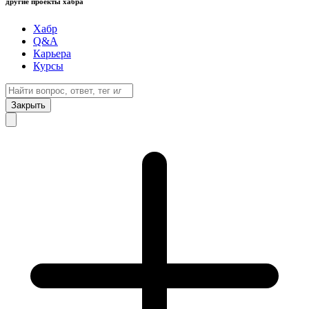
другие проекты хабра
Хабр
Q&A
Карьера
Курсы
Закрыть