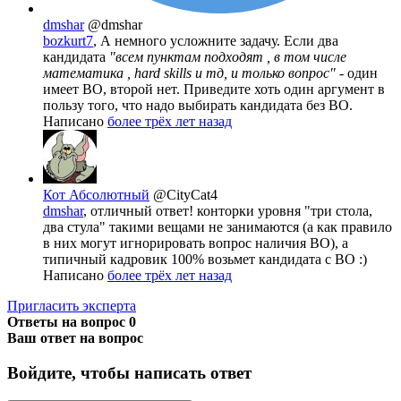
dmshar
@dmshar
bozkurt7
, А немного усложните задачу. Если два
кандидата
"всем пунктам подходят , в том числе
математика , hard skills и тд, и только вопрос"
- один
имеет ВО, второй нет. Приведите хоть один аргумент в
пользу того, что надо выбирать кандидата без ВО.
Написано
более трёх лет назад
Кот Абсолютный
@CityCat4
dmshar
, отличный ответ! конторки уровня "три стола,
два стула" такими вещами не занимаются (а как правило
в них могут игнорировать вопрос наличия ВО), а
типичный кадровик 100% возьмет кандидата с ВО :)
Написано
более трёх лет назад
Пригласить эксперта
Ответы на вопрос
0
Ваш ответ на вопрос
Войдите, чтобы написать ответ