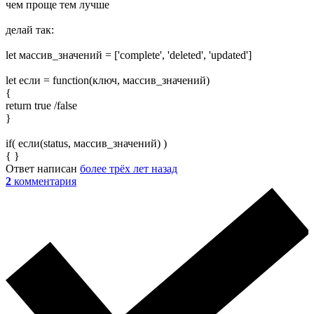
чем проще тем лучше
делай так:
let массив_значений = ['complete', 'deleted', 'updated']
let если = function(ключ, массив_значений)
{
return true /false
}
if( если(status, массив_значений) )
{ }
Ответ написан
более трёх лет назад
2
комментария