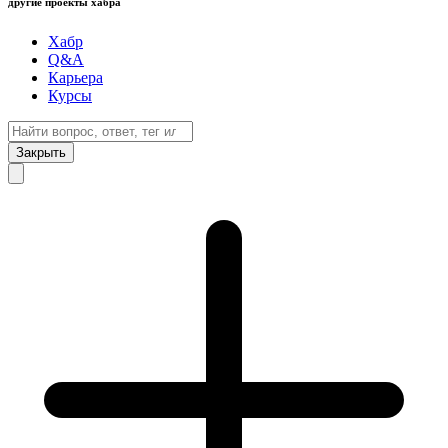
другие проекты хабра
Хабр
Q&A
Карьера
Курсы
Закрыть