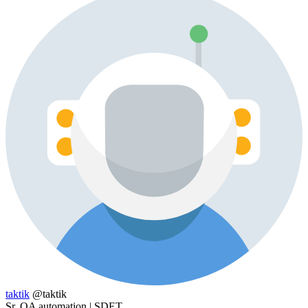
taktik
@taktik
Sr. QA automation | SDET