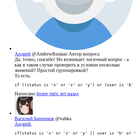
Андрей
@AndrewRusinas
Автор вопроса
Да, точно, спасибо! Но возникает логичный вопрос - а
как в таком случае проверить в условии несколько
значений? Простой группировкой?
То есть:
if ((status is 'x' or 'z' or 'y') or (user is 'b' 
Написано
более трёх лет назад
Василий Банников
@vabka
Андрей
,
if(status is 'x' or 'z' or 'y' || user is 'b' or '