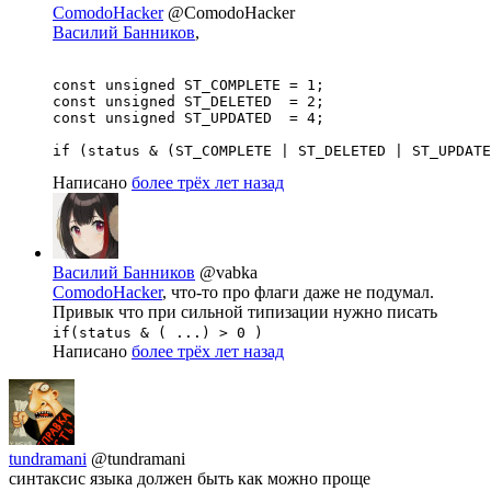
ComodoHacker
@ComodoHacker
Василий Банников
,
const unsigned ST_COMPLETE = 1;

const unsigned ST_DELETED  = 2;

const unsigned ST_UPDATED  = 4;

if (status & (ST_COMPLETE | ST_DELETED | ST_UPDATE
Написано
более трёх лет назад
Василий Банников
@vabka
ComodoHacker
, что-то про флаги даже не подумал.
Привык что при сильной типизации нужно писать
if(status & ( ...) > 0 )
Написано
более трёх лет назад
tundramani
@tundramani
синтаксис языка должен быть как можно проще