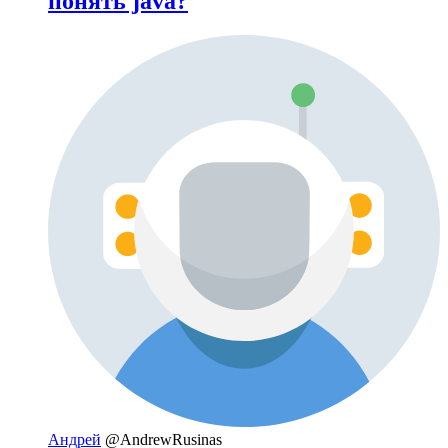
понять java?
Андрей
@AndrewRusinas