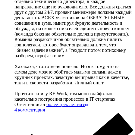
отдельно технического директора, в каждое
направление еще по руководителю. Все должны сраться
друг с другом 24/7, продакт менеджеры должны каждый
день таскать ВСЕХ участников на ОБЯЗАТЕЛЬНЫЕ
совещания в зуме, имитируя бурную деятельность и
обсуждая, на сколько пикселей сдвинуть новую кнопку
(команда бэкенда обязательно должна присутствовать).
Команда разработчиков обязательно должна пилить
говнолегаси, которое будет оправдывать тем, что
"бизнес задачи важнее", а "техдолг потом потихоньку
разберем, отрефакторим".
Хахахаха, что-то меня понесло. Но я к тому, что на
самом деле можно обойтись малыми силами даже в
крупных проектах, зачастую выигрывая как в качестве,
так и в скорости разработки. Личный опыт.
Прочтите книгу RE:Work, там много лайфхаков
касательно построения процессов в IT стартапах.
Ответ написан
более трёх лет назад
4
комментария