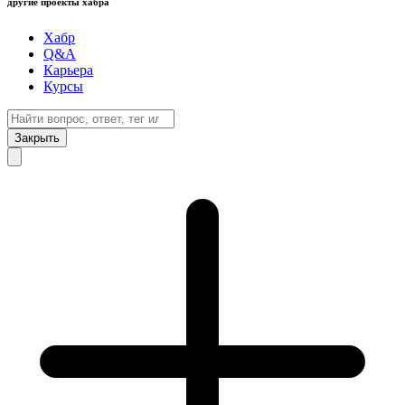
другие проекты хабра
Хабр
Q&A
Карьера
Курсы
Закрыть