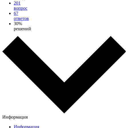
201
вопрос
67
ответов
30%
решений
Информация
Информация