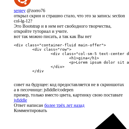
sergey
@zorro76
открыл скрин и страшно стало, что это за запись: section
col-lg-12?
Это Bootstrap и в нем нет свободного творчества,
откройте туториал и учите.
вот так можно писать, а так как Вы нет
<div class="container-fluid main-offer">

	<div class="row">

		<div class="col-sm-5 text-center description">

			<h1>gina</h1>

			<p>Lorem ipsum dolor sit amet, consectetur adipisicing elit. Aliquam porro illum reiciendis magni cupiditate, blanditiis sapiente! Labore quo optio aliquam.</p>

		</div>

	</div
совет на будущее: код предоставляется не в скриншотах
а в песочнице: jsfiddle/codepen
пример, только вместо цвета, картинку свою поставьте
jsfiddle
Ответ написан
более трёх лет назад
Комментировать