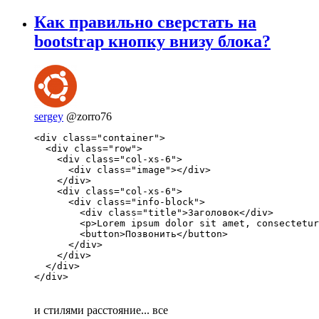
Как правильно сверстать на
bootstrap кнопку внизу блока?
sergey
@zorro76
<div class="container">

  <div class="row">

    <div class="col-xs-6">

      <div class="image"></div>

    </div>

    <div class="col-xs-6">

      <div class="info-block">

        <div class="title">Заголовок</div>

        <p>Lorem ipsum dolor sit amet, consectetur
        <button>Позвонить</button>

      </div>

    </div>

  </div>

</div>
и стилями расстояние... все