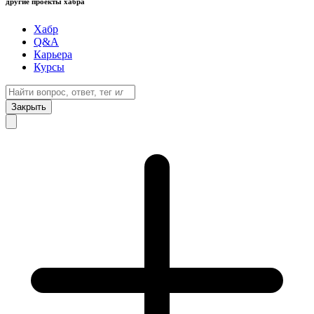
другие проекты хабра
Хабр
Q&A
Карьера
Курсы
Закрыть