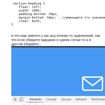
.section-heading {

    float: left;

    width: 100%;

    padding-bottom: 50px;

    margin-bottom: 50px; - //уменьшите это значени
    clear: both;

}
и что еще заметил у вас код почему-то задвоенный, так
что если убираете марджин в одном случае то и в
другом убирайте...