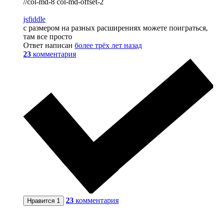
//col-md-8 col-md-offset-2
jsfiddle
с размером на разных расширениях можете поиграться,
там все просто
Ответ написан
более трёх лет назад
23
комментария
23
комментария
Нравится
1