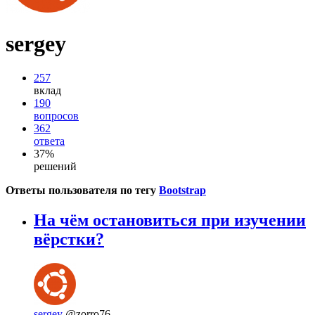
sergey
257
вклад
190
вопросов
362
ответа
37%
решений
Ответы пользователя по тегу
Bootstrap
На чём остановиться при изучении
вёрстки?
sergey
@zorro76