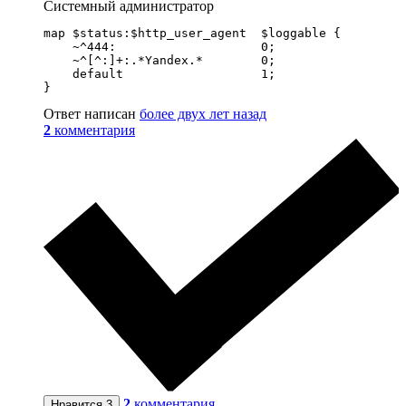
Системный администратор
map $status:$http_user_agent  $loggable {

    ~^444:                    0;

    ~^[^:]+:.*Yandex.*        0;

    default                   1;

}
Ответ написан
более двух лет назад
2
комментария
2
комментария
Нравится
3