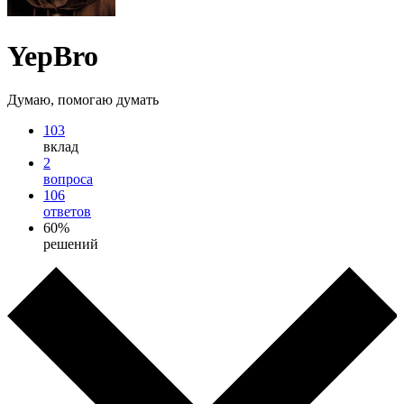
YepBro
Думаю, помогаю думать
103
вклад
2
вопроса
106
ответов
60%
решений