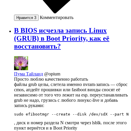
Комментировать
Нравится
3
В BIOS исчезла запись Linux
(GRUB) в Boot Priority, как её
восстановить?
Пума Тайланд
@opium
Просто люблю качественно работать
файлы grub целы, слетела именно nvram-запись — сброс
cmos, апдейт прошивки или fastboot винды сносят её
независимо от того что лежит на esp. переустанавливать
grub не надо, грузись с любого линукс-live и добавь
запись руками:
sudo efibootmgr --create --disk /dev/sdX --part N 
, диск и номер раздела N смотри через lsblk. после этого
пункт вернётся и в Boot Priority