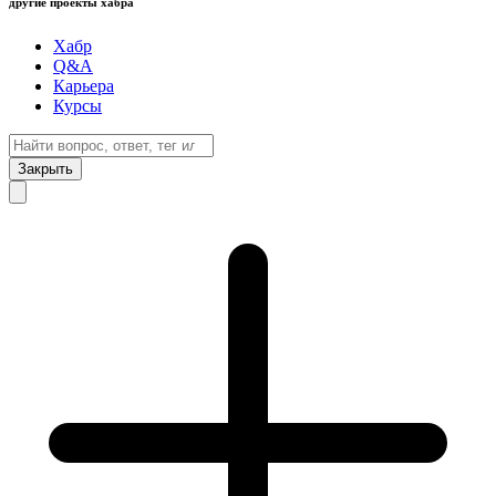
другие проекты хабра
Хабр
Q&A
Карьера
Курсы
Закрыть