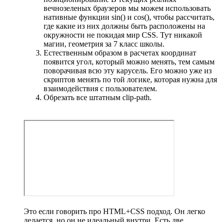
вечнозеленых браузеров мы можем использовать
нативные функции sin() и cos(), чтобы рассчитать,
где какие из них должны быть расположены на
окружности не покидая мир CSS. Тут никакой
магии, геометрия за 7 класс школы.
Естественным образом в расчетах координат
появится угол, который можно менять, тем самым
поворачивая всю эту карусель. Его можно уже из
скриптов менять по той логике, которая нужна для
взаимодействия с пользователем.
Обрезать все штатным clip-path.
Это если говорить про HTML+CSS подход. Он легко
делается, но он не идеальный внутри. Есть две