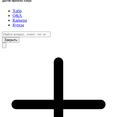
другие проекты хабра
Хабр
Q&A
Карьера
Курсы
Закрыть