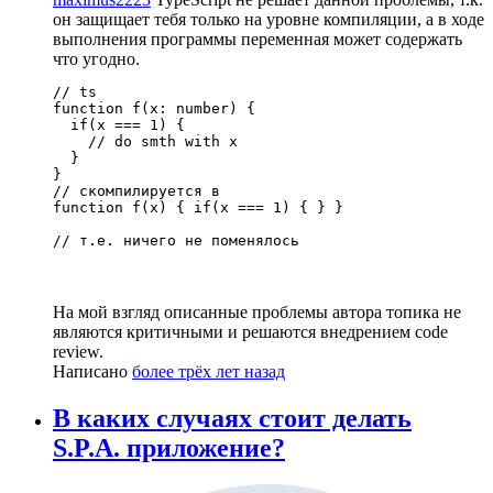
он защищает тебя только на уровне компиляции, а в ходе
выполнения программы переменная может содержать
что угодно.
// ts

function f(x: number) {

  if(x === 1) {

    // do smth with x

  }

}

// скомпилируется в

function f(x) { if(x === 1) { } }

// т.е. ничего не поменялось
На мой взгляд описанные проблемы автора топика не
являются критичными и решаются внедрением code
review.
Написано
более трёх лет назад
В каких случаях стоит делать
S.P.A. приложение?