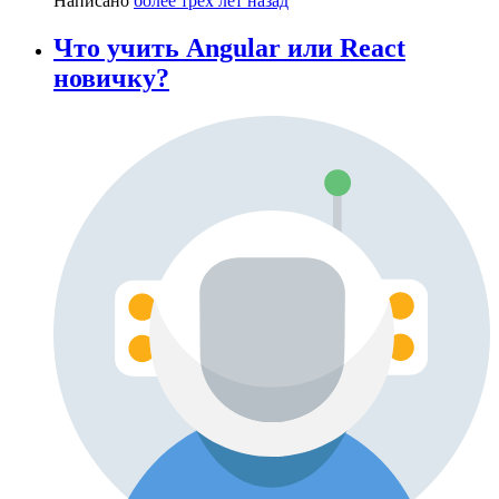
Написано
более трёх лет назад
Что учить Angular или React
новичку?