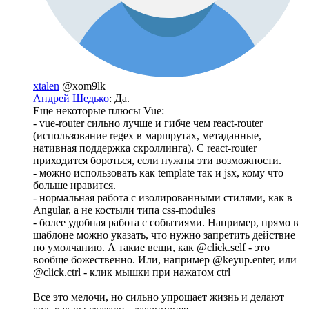
xtalen
@xom9lk
Андрей Шедько
: Да.
Еще некоторые плюсы Vue:
- vue-router сильно лучше и гибче чем react-router
(использование regex в маршрутах, метаданные,
нативная поддержка скроллинга). С react-router
приходится бороться, если нужны эти возможности.
- можно использовать как template так и jsx, кому что
больше нравится.
- нормальная работа с изолированными стилями, как в
Angular, а не костыли типа css-modules
- более удобная работа с событиями. Например, прямо в
шаблоне можно указать, что нужно запретить действие
по умолчанию. А такие вещи, как @click.self - это
вообще божественно. Или, например @keyup.enter, или
@click.ctrl - клик мышки при нажатом ctrl
Все это мелочи, но сильно упрощает жизнь и делают