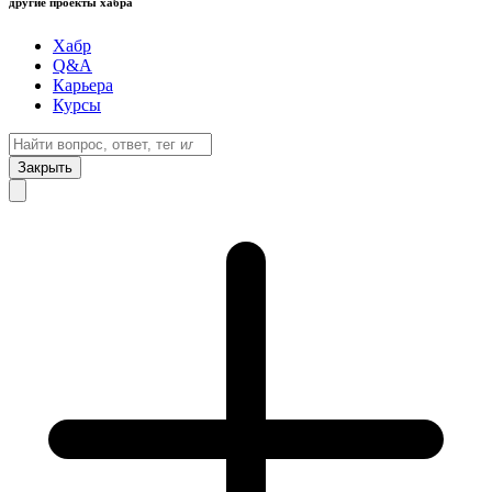
другие проекты хабра
Хабр
Q&A
Карьера
Курсы
Закрыть