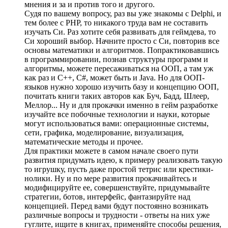
мнения и за и против того и другого.
Судя по вашему вопросу, раз вы уже знакомы с Delphi, и
тем более с PHP, то никакого труда вам не составить
изучать Си. Раз хотите себя развивать для геймдева, то
Си хороший выбор. Начните просто с Си, повторив все
основы математики и алгоритмов. Попрактиковавшись
в программировании, познав структуры программ и
алгоритмы, можете пересаживаться на ООП, а там уж
как раз и C++, C#, может быть и Java. Но для ООП-
языков нужно хорошо изучить базу и концепцию ООП,
почитать книги таких авторов как Буч, Бадд, Шлеер,
Меллор... Ну и для прокачки именно в гейм разработке
изучайте все побочные технологии и науки, которые
могут использоваться вами: операционные системы,
сети, графика, моделирование, визуализация,
математические методы и прочее.
Для практики можете в самом начале своего пути
развития придумать идею, к примеру реализовать такую
то игрушку, пусть даже простой тетрис или крестики-
нолики. Ну и по мере развития прокачивайтесь и
модифицируйте ее, совершенствуйте, придумывайте
стратегии, ботов, интерфейс, фантазируйте над
концепцией. Перед вами будут постоянно возникать
различные вопросы и трудности - ответы на них уже
гуглите, ищите в книгах, применяйте способы решения,