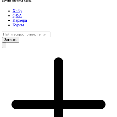
другие проекты хабра
Хабр
Q&A
Карьера
Курсы
Закрыть