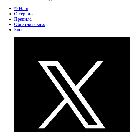
© Habr
О сервисе
Правила
Обратная связь
Блог