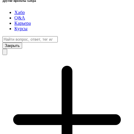
другие проекты хабра
Хабр
Q&A
Карьера
Курсы
Закрыть