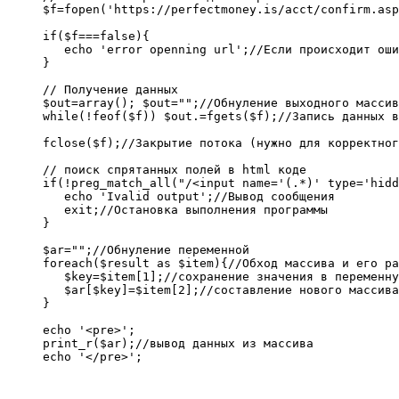
$f=fopen('https://perfectmoney.is/acct/confirm.asp
if($f===false){

   echo 'error openning url';//Если происходит оши
}

// Получение данных

$out=array(); $out="";//Обнуление выходного массив
while(!feof($f)) $out.=fgets($f);//Запись данных в
fclose($f);//Закрытие потока (нужно для корректног
// поиск спрятанных полей в html коде

if(!preg_match_all("/<input name='(.*)' type='hidd
   echo 'Ivalid output';//Вывод сообщения

   exit;//Остановка выполнения программы

}

$ar="";//Обнуление переменной

foreach($result as $item){//Обход массива и его ра
   $key=$item[1];//сохранение значения в переменну
   $ar[$key]=$item[2];//составление нового массива

}

echo '<pre>';

print_r($ar);//вывод данных из массива

echo '</pre>';
