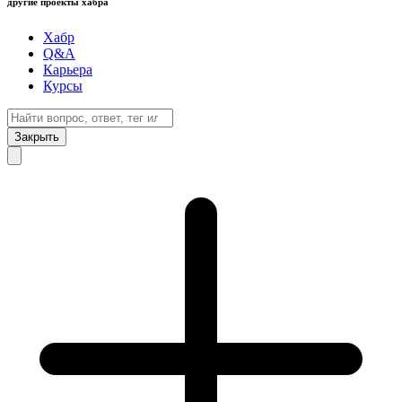
другие проекты хабра
Хабр
Q&A
Карьера
Курсы
Закрыть