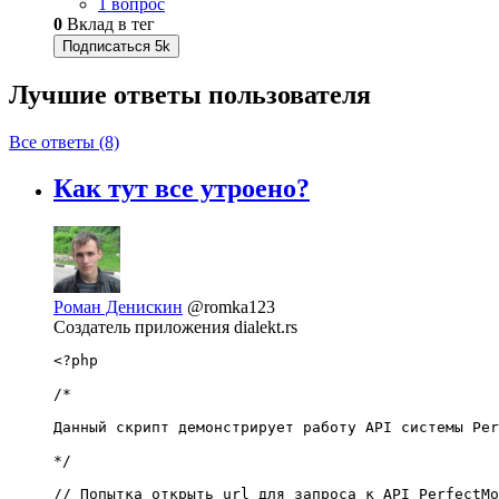
1 вопрос
0
Вклад в тег
Подписаться
5k
Лучшие ответы
пользователя
Все ответы (8)
Как тут все утроено?
Роман Денискин
@romka123
Создатель приложения dialekt.rs
<?php

/*

Данный скрипт демонстрирует работу API системы Per
*/

// Попытка открыть url для запроса к API PerfectMo