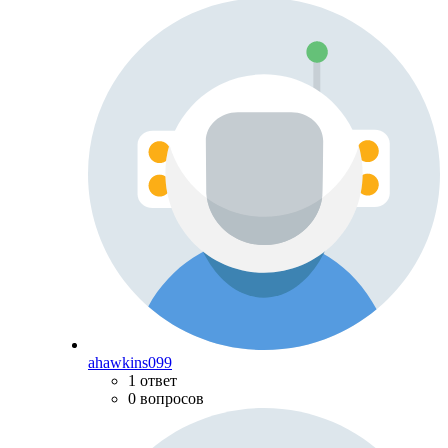
ahawkins099
1 ответ
0 вопросов