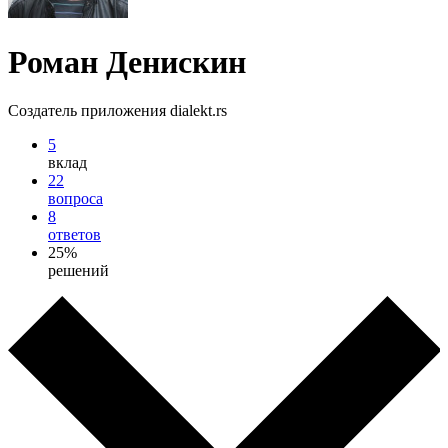
Роман Денискин
Создатель приложения dialekt.rs
5
вклад
22
вопроса
8
ответов
25%
решений