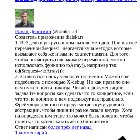
Роман Денискин
@romka123
Создатель приложения dialekt.rs
1. Всё дело в рекруссивном вызове методов. При вызове
переменной $request - дёргается куча методов которые
вызывают себя же и вам не хватает памяти. Для того,
чтобы посмотреть содержимое переменной, можно
использовать функцию toArray(), например так:
dd($request->toArray());
2. Заглянуть в папку vendor, естественно. Можно ещё
подебажить с помощью X-debug. Но как правило оно
вам нужно почти никогда. Читайте документацию,
задавайте вопросы как сделать что то конкретное, если
что то не понятно и вам подскажут как правильно.
Фреймворк для того и предусмотрел кучу уровней
абстракции, чтобы лишний раз не лазали внутрь. Хотя
на определённом этапе это может быть полезно, чтобы
понять, что хотел сказать автор библиотеки.
Ответ написан
более трёх лет назад
1
комментарий