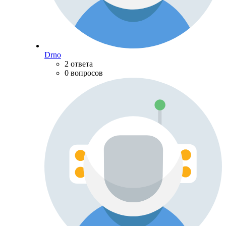
Drno
2 ответа
0 вопросов