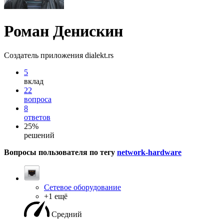
Роман Денискин
Создатель приложения dialekt.rs
5
вклад
22
вопроса
8
ответов
25%
решений
Вопросы пользователя по тегу
network-hardware
Сетевое оборудование
+1 ещё
Средний