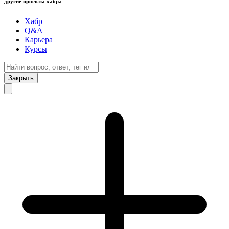
другие проекты хабра
Хабр
Q&A
Карьера
Курсы
Закрыть