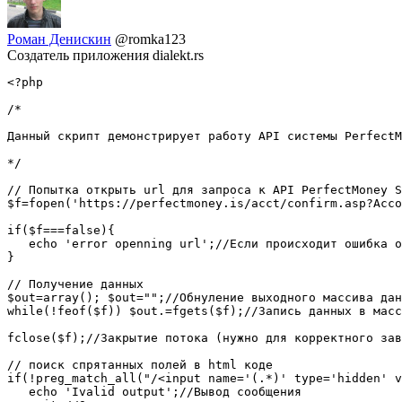
Роман Денискин
@romka123
Создатель приложения dialekt.rs
<?php

/*

Данный скрипт демонстрирует работу API системы PerfectM
*/

// Попытка открыть url для запроса к API PerfectMoney S
$f=fopen('https://perfectmoney.is/acct/confirm.asp?Acco
if($f===false){

   echo 'error openning url';//Если происходит ошибка о
}

// Получение данных

$out=array(); $out="";//Обнуление выходного массива дан
while(!feof($f)) $out.=fgets($f);//Запись данных в масс
fclose($f);//Закрытие потока (нужно для корректного зав
// поиск спрятанных полей в html коде

if(!preg_match_all("/<input name='(.*)' type='hidden' v
   echo 'Ivalid output';//Вывод сообщения
