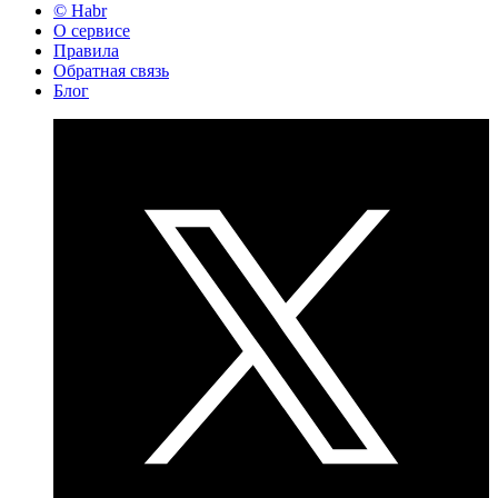
© Habr
О сервисе
Правила
Обратная связь
Блог