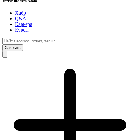
другие проекты хабра
Хабр
Q&A
Карьера
Курсы
Закрыть