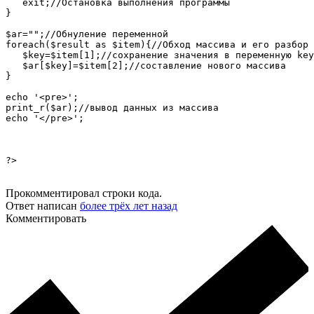
   exit;//Остановка выполнения программы

}

$ar="";//Обнуление переменной

foreach($result as $item){//Обход массива и его разбор

   $key=$item[1];//сохранение значения в переменную key

   $ar[$key]=$item[2];//составление нового массива

}

echo '<pre>';

print_r($ar);//вывод данных из массива

echo '</pre>';

?>
Прокомментировал строки кода.
Ответ написан
более трёх лет назад
Комментировать