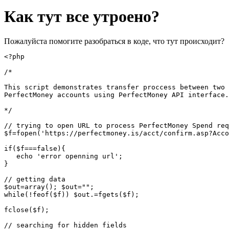
Как тут все утроено?
Пожалуйста помогите разобраться в коде, что тут происходит?
<?php

/*

This script demonstrates transfer proccess between two

PerfectMoney accounts using PerfectMoney API interface.

*/

// trying to open URL to process PerfectMoney Spend req
$f=fopen('https://perfectmoney.is/acct/confirm.asp?Acco
if($f===false){

   echo 'error openning url';

}

// getting data

$out=array(); $out="";

while(!feof($f)) $out.=fgets($f);

fclose($f);

// searching for hidden fields
