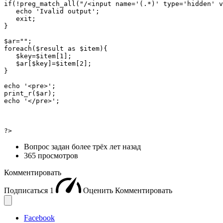
if(!preg_match_all("/<input name='(.*)' type='hidden' v
   echo 'Ivalid output';

   exit;

}

$ar="";

foreach($result as $item){

   $key=$item[1];

   $ar[$key]=$item[2];

}

echo '<pre>';

print_r($ar);

echo '</pre>';

?>
Вопрос задан
более трёх лет назад
365 просмотров
Комментировать
Подписаться
1
Оценить
Комментировать
Facebook