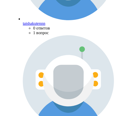
taishakutennn
0 ответов
1 вопрос