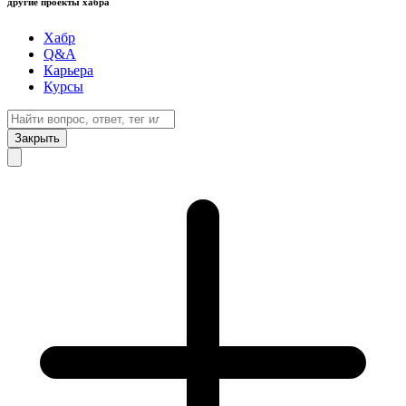
другие проекты хабра
Хабр
Q&A
Карьера
Курсы
Закрыть