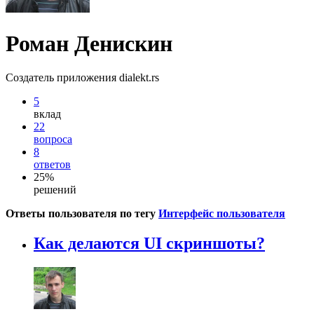
Роман Денискин
Создатель приложения dialekt.rs
5
вклад
22
вопроса
8
ответов
25%
решений
Ответы пользователя по тегу
Интерфейс пользователя
Как делаются UI скриншоты?